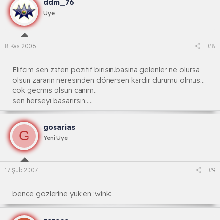
ddm_76
Üye
8 Kas 2006
#8
Elifcim sen zaten pozıtıf bırısın.basına gelenler ne olursa
olsun zararın neresınden dönersen kardır durumu olmus...
cok gecmıs olsun canım..
sen herseyı basarırsın.....
gosarias
G
Yeni Üye
17 Şub 2007
#9
bence gozlerine yuklen :wink: