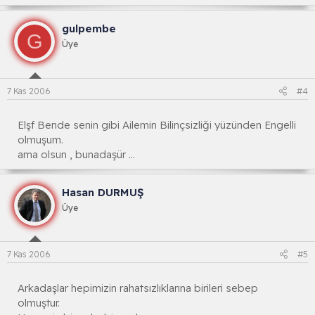
gulpembe
G
Üye
7 Kas 2006
#4
Elşf Bende senin gibi Ailemin Bilinçsizliği yüzünden Engelli
olmuşum.
ama olsun , bunadaşür ...
Hasan DURMUŞ
Üye
7 Kas 2006
#5
Arkadaşlar hepimizin rahatsızlıklarına birileri sebep
olmuştur.