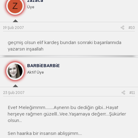
zazaca
Z
Üye
19 Şub 2007
#10
geçmiş olsun elif kardeş bundan sonraki başarılarınıda
yazarsın inşaallah
BARBiEBARBiE
Aktif Üye
23 Şub 2007
#11
Evet Meleğimmm.........Aynenn bu dediğin gibi...Hayat
herşeye rağmen güzelll...Vee..Yaşamaya değerr....Şükürler
olsun...
Sen haarika bir insansın ablişşimm....