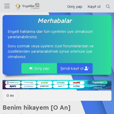
Giriş yap
Kayıt ol
Merhabalar
Engelli haklarına dair tüm içerikten üye olmaksızın
yararlanabilirsiniz.
Soru sormak veya üyelere özel forumlarlardan ve
özelliklerden yararlanabilmek içinse sitemize üye
olmalısınız.
Giriş yap
Şimdi kayıt ol
O An
Benim hikayem [O An]