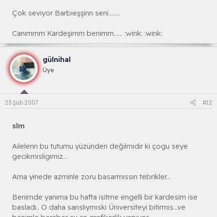
Çok seviyor Barbieşşinn seni........
Canımmm Kardeşimm benimm...... :wink: :wink:
gülnihal
Üye
23 Şub 2007
#12
slm
Ailelerin bu tutumu yüzünden değilmidir ki çogu seye
gecikmisligimiz...
Ama yinede azminle zoru basarmıssın tebrikler...
Benimde yanıma bu hafta isitme engelli bir kardesim ise
basladı.. O daha sanslıymıski Üniversiteyi bitirmis...ve