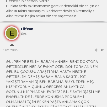
Herşeyin bir sebebi vardır.
Bunlara fazla takılmamamız gerekir demekki bizler için de
Allah'ın taktırı buymuş mükadderat deyip şükretmeliyiz.
Allah tekrar başka acıları bizlere yaşatmasın.
Elifcan
E
Üye
8 Kas 2006
#6
GÜLPEMPE BENİM BABAM ANNEM BENİ DOKTORA
GETİRDİLER.HER AY FAKAT ÖZEL DOKTORA ANNEM
GEL BU ÇOCUGU ARAŞTIRMA HASTA NESİNE
GETİRELİM DEMİŞ.BABAM BANA SAGIRLIGI
YAKIŞTIRAMAMIŞ BEN BABAMA BU YÜZDEN HİÇ
KIZMIYORUM ÇÜNKÜ GERCEGİ ANLAYINCA
GÖZÜNÜ KIRPMADAN EVİMİZİ BİLE SATMIŞ.İŞİTME
ENGELLİNDE İLERDE KONUŞMA PROBLEMİ
OLMAMASI İÇİN ERKEN YAŞTA ANLAMAK ÇOK
ÖNEMLİ ALTI AYLIKKEN CİHAZ TAKILMASI LAZIM