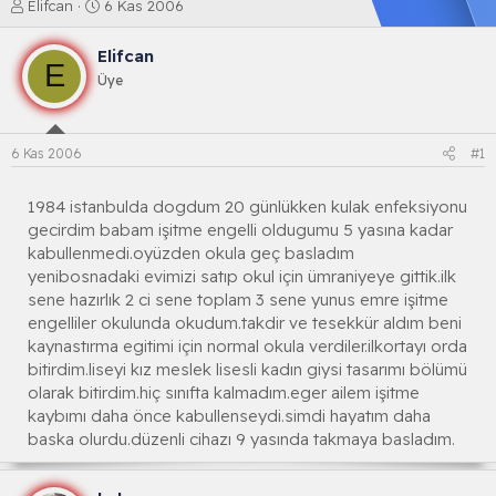
K
B
Elifcan
6 Kas 2006
o
a
n
ş
Elifcan
b
l
E
Üye
u
a
y
n
u
g
b
ı
6 Kas 2006
#1
a
ç
ş
t
l
a
1984 istanbulda dogdum 20 günlükken kulak enfeksiyonu
a
r
gecirdim babam işitme engelli oldugumu 5 yasına kadar
t
i
kabullenmedi.oyüzden okula geç basladım
a
h
yenibosnadaki evimizi satıp okul için ümraniyeye gittik.ilk
n
i
sene hazırlık 2 ci sene toplam 3 sene yunus emre işitme
engelliler okulunda okudum.takdir ve tesekkür aldım beni
kaynastırma egitimi için normal okula verdiler.ilkortayı orda
bitirdim.liseyi kız meslek lisesli kadın giysi tasarımı bölümü
olarak bitirdim.hiç sınıfta kalmadım.eger ailem işitme
kaybımı daha önce kabullenseydi.simdi hayatım daha
baska olurdu.düzenli cihazı 9 yasında takmaya basladım.