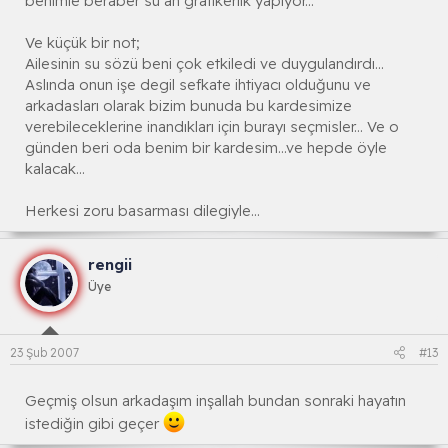
benimle beraber su an grafikerlik yapıyor...
Ve küçük bir not;
Ailesinin su sözü beni çok etkiledi ve duygulandırdı...
Aslında onun işe degil sefkate ihtiyacı olduğunu ve
arkadasları olarak bizim bunuda bu kardesimize
verebileceklerine inandıkları için burayı seçmisler... Ve o
günden beri oda benim bir kardesim...ve hepde öyle
kalacak...
Herkesi zoru basarması dilegiyle...
rengii
Üye
23 Şub 2007
#13
Geçmiş olsun arkadaşım inşallah bundan sonraki hayatın
istediğin gibi geçer