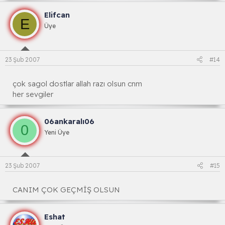
Elifcan
E
Üye
23 Şub 2007
#14
çok sagol dostlar allah razı olsun cnm
her sevgiler
06ankaralı06
0
Yeni Üye
23 Şub 2007
#15
CANIM ÇOK GEÇMİŞ OLSUN
Eshat