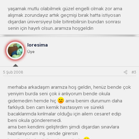
yaşamak mutlu olabilmek güzel engelli olmak zor ama
alışmak zorundayız artıık geçmişi bırak hatta istiyosan
dışardan üniversiyeyi bile bitirebilirsin bundan sonrası
senin için hayırlı olsun..aramıza hoşgeldin
loresima
Üye
5 Şub 2008
#3
merhaba arkadaşım aramıza hoş geldin, henüz bende çok
yeniyim burda seni çok ii anlıyorum bende okula
gidemedim hemde hiç
ama benim durumum daha
farklıydı. ben cam kemik hastasıyım ve sürekli
bacaklarımda kırılmalar olduğu için ailem cesaret edip
beni okula gönderemedi.
ama ben kendimi geliştirdim şimdi dışardan sınavlara
hazırlanıyorum inş. sende girersin