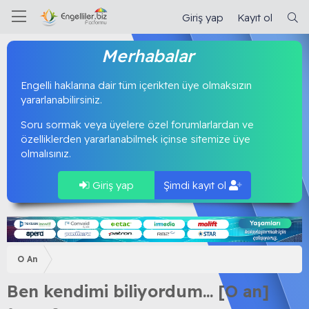
Giriş yap
Kayıt ol
Merhabalar
Engelli haklarına dair tüm içerikten üye olmaksızın
yararlanabilirsiniz.
Soru sormak veya üyelere özel forumlarlardan ve
özelliklerden yararlanabilmek içinse sitemize üye
olmalısınız.
Giriş yap
Şimdi kayıt ol
O An
Ben kendimi biliyordum... [O an]