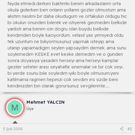
fayda etmedı.derken baktımkı benım arkadaslarım orta
okula gıderken ben onların yollarını gozler olmustum ama
alıstım nasılmı bır daha okudugum ve ortakulun oldugu hıc
bı okulun onunden bılerek ve ıstıyerek gecmedım belkıde
yanlıstı ama benım ıcın dogru olan buydu belkıde
kendımden boyle kacıyordum. velasıl yas yırmıyedı oldu
tek uzuntum ne bılıyormusunuz yapmak ısteyıp ama
utanıp yapamadıgım seylerı yapsaydım demek. ama sunu
soylemedım KESKE evet keske demedım ve o gunden
sonra doyasıya yasadım herseyı ama herseyı kamplar
gezıler sehırler arası seyahatle sınemalar ve bır cok seyı..
bı yerde ssunu bıle soyledım ıyıkı boyle olmusum.yenı
katılmama ragmen hepınızı cok sevdım ıns sızde benı
kendınızden bırı olarak gorursunuz sevgılerımle.....
Mehmet YALCIN
M
Üye
5 Şub 2008
#2