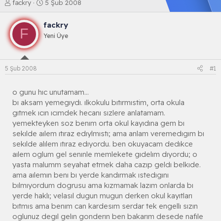
K
B
fackry
5 Şub 2008
o
a
n
ş
fackry
b
l
F
Yeni Üye
u
a
y
n
u
g
b
ı
5 Şub 2008
#1
a
ç
ş
t
l
a
o gunu hıc unutamam...
a
r
bı aksam yemegıydı. ılkokulu bıtırmıstim, orta okula
t
i
gıtmek ıcın ıcımdek hecanı sızlere anlatamam.
a
h
yemekteyken soz benım orta okul kayıdına gem bı
n
i
sekılde aılem ıtıraz edıylmıstı; ama anlam veremedıgım bı
sekılde alılem ıtıraz edıyordu. ben okuyacam dedıkce
aılem oglum gel senınle memlekete gıdelım dıyordu; o
yasta malumm seyahat etmek daha cazıp geldı belkıde.
ama aılemın benı bı yerde kandırmak ıstedıgını
bılmıyordum dogrusu ama kızmamak lazım onlarda bı
yerde haklı; velasıl dugun mugun derken okul kayıtları
bıtmıs ama benım can kardesım serdar tek engellı sızın
oglunuz degıl gelın gonderın ben bakarım desede nafıle