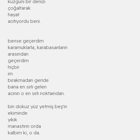
kuzguni bir denizi
çoğaltarak
hayat
acıtıyordu beni.
bense geçerdim
karamuklarla, karabasanların
arasından
geçerdim
hiçbir
im
bırakmadan geride
bana en sırlı gelen
acının o en sırlı noktaından.
bin dokuz yüz yetmiş beş'in
ekiminde
yıkık
manastırın orda
kalbim ki, o da.