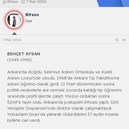
K
B
Ritsos
7 Mar 2006
o
a
n
ş
Ritsos
b
l
Üye
u
a
y
n
u
g
b
ı
7 Mar 2006
#1
a
ç
ş
t
l
a
BEHÇET AYSAN
a
r
(1949-1993)
t
i
a
h
Ankara'da doğdu. Selimiye Askeri Ortaokulu ve Kuleli
n
i
Askeri Lisesi'nde okudu. 1968'de Ankara Tıp Fakültesi'ne
askeri öğrenci olarak girdi. 12 Mart döneminden sonra
politik nedenlerle ara vermek zorunda kaldığı tıp öğrenimi
sırasında çeşitli işlerde çalıştı. Mezun olduktan sonra
İzmit'e tayin oldu. Ankara'da psikayatri ihtisası yaptı. SSK
Yenişehir Dispanseri'nde doktor olarak çalışmaktaydı.
Yobazların Sivas'da yakarak öldürdükleri 37 aydın insanla
birlikte can verdi.