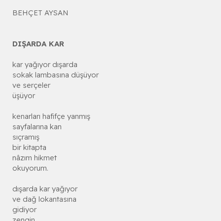
BEHÇET AYSAN
DIŞARDA KAR
kar yağıyor dışarda
sokak lambasına düşüyor
ve serçeler
üşüyor
kenarları hafifçe yanmış
sayfalarına kan
sıçramış
bir kitapta
nâzım hikmet
okuyorum.
dışarda kar yağıyor
ve dağ lokantasına
gidiyor
zengin