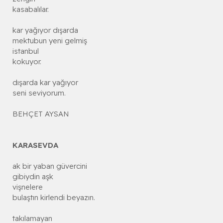
kasabalılar.
kar yağıyor dışarda
mektubun yeni gelmiş
istanbul
kokuyor.
dışarda kar yağıyor
seni seviyorum.
BEHÇET AYSAN
KARASEVDA
ak bir yaban güvercini
gibiydin aşk
vişnelere
bulaştın kirlendi beyazın.
takılamayan