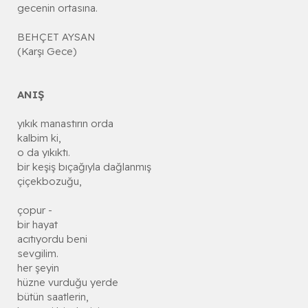
gecenin ortasına.
BEHÇET AYSAN
(Karşı Gece)
ANIŞ
yıkık manastırın orda
kalbim ki,
o da yıkıktı.
bir keşiş bıçağıyla dağlanmış
çiçekbozuğu,
çopur -
bir hayat
acıtıyordu beni
sevgilim.
her şeyin
hüzne vurduğu yerde
bütün saatlerin,