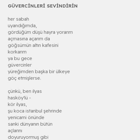
GÜVERCİNLERİ SEVİNDİRİN
her sabah
uyandığımda,
gördüğüm düşü hayra yorarım
açmasına açarım da
göğsümün altın kafesini
korkarım
ya bu gece
güvercinler
yüreğimden başka bir ülkeye
göç etmişlerse.
çünkü, ben ilyas
hasköy'lü -
kör ilyas,
şu koca istanbul şehrinde
yenicami önünde
sanki dünyanın bütün
açlarını
doyuruyormuş gibi