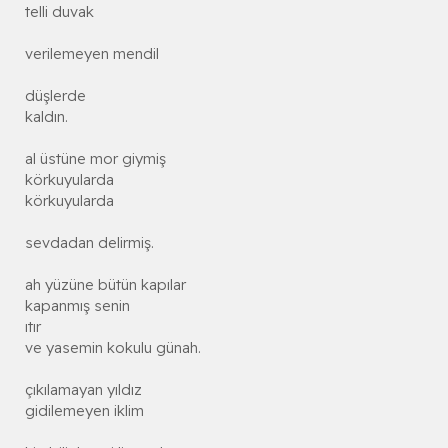
telli duvak
verilemeyen mendil
düşlerde
kaldın.
al üstüne mor giymiş
körkuyularda
körkuyularda
sevdadan delirmiş.
ah yüzüne bütün kapılar
kapanmış senin
ıtır
ve yasemin kokulu günah.
çıkılamayan yıldız
gidilemeyen iklim