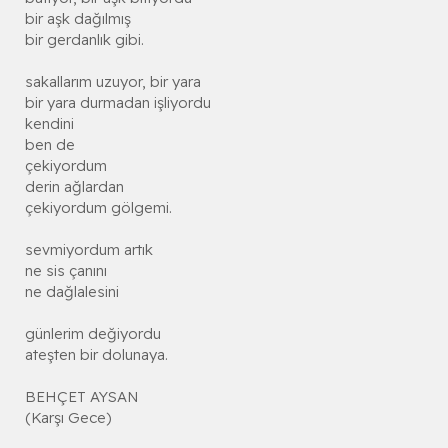
bir aşk dağılmış
bir gerdanlık gibi.
sakallarım uzuyor, bir yara
bir yara durmadan işliyordu
kendini
ben de
çekiyordum
derin ağlardan
çekiyordum gölgemi.
sevmiyordum artık
ne sis çanını
ne dağlalesini
günlerim değiyordu
ateşten bir dolunaya.
BEHÇET AYSAN
(Karşı Gece)