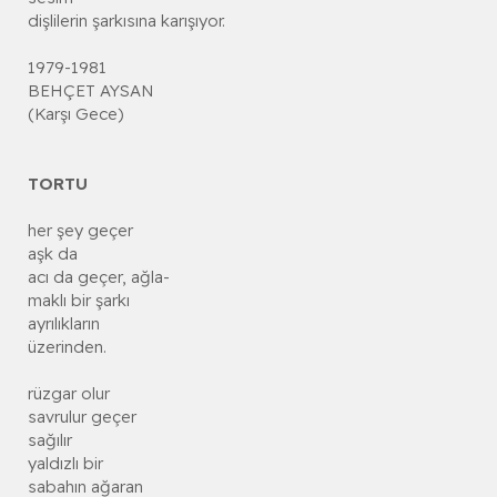
dişlilerin şarkısına karışıyor.
1979-1981
BEHÇET AYSAN
(Karşı Gece)
TORTU
her şey geçer
aşk da
acı da geçer, ağla-
maklı bir şarkı
ayrılıkların
üzerinden.
rüzgar olur
savrulur geçer
sağılır
yaldızlı bir
sabahın ağaran