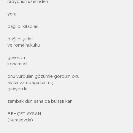
radyonun üzerinden
yere.
dağıldı kitapları
dağıldı şiirler
ve roma hukuku
güvercin
konamadı.
onu vurdular, gözümle gördüm onu
ak bir zambağa binmiş
gidiyordu
zambak dur, sana da bulaştı kan.
BEHÇET AYSAN
(Karasevda)