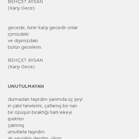
BEHÇET AYSAN
(Karşı Gece)
gecede, birer karşı gecedir onlar
içimizdeki
ve dışımızdaki
bütün gecelerin.
BEHÇET AYSAN
(Karşı Gece)
UNUTULMAYAN
durmadan taşırdım yanımda üç şeyi
iri çakıl tanelerini, çatlamış bir narı
bir öpüşün bıraktığı harlı lekeyi
ipekten
çalınmış
umutlarla taşırdım
ah sevgilim derdim, ölüm