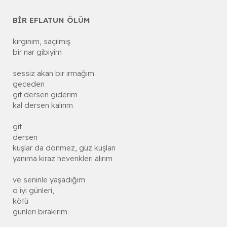
BİR EFLATUN ÖLÜM
kırgınım, saçılmış
bir nar gibiyim
sessiz akan bir ırmağım
geceden
git dersen giderim
kal dersen kalırım
git
dersen
kuşlar da dönmez, güz kuşları
yanıma kiraz hevenkleri alırım
ve seninle yaşadığım
o iyi günleri,
kötü
günleri bırakırım.