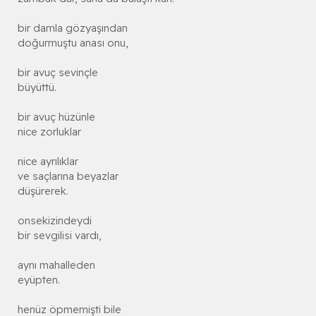
bir damla gözyaşından
doğurmuştu anası onu,
bir avuç sevinçle
büyüttü.
bir avuç hüzünle
nice zorluklar
nice ayrılıklar
ve saçlarına beyazlar
düşürerek.
onsekizindeydi
bir sevgilisi vardı,
aynı mahalleden
eyüpten.
henüz öpmemişti bile