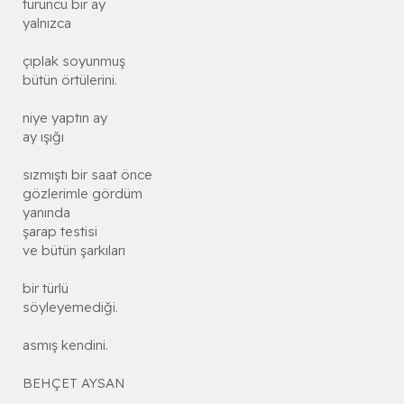
turuncu bir ay
yalnızca
çıplak soyunmuş
bütün örtülerini.
niye yaptın ay
ay ışığı
sızmıştı bir saat önce
gözlerimle gördüm
yanında
şarap testisi
ve bütün şarkıları
bir türlü
söyleyemediği.
asmış kendini.
BEHÇET AYSAN