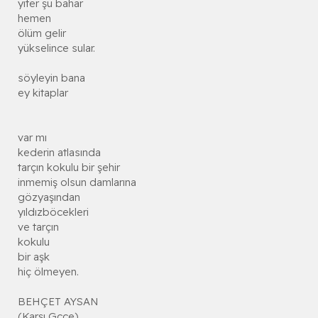
yiter şu bahar
hemen
ölüm gelir
yükselince sular.
söyleyin bana
ey kitaplar
var mı
kederin atlasında
tarçın kokulu bir şehir
inmemiş olsun damlarına
gözyaşından
yıldızböcekleri
ve tarçın
kokulu
bir aşk
hiç ölmeyen.
BEHÇET AYSAN
(Karşı Gcce)