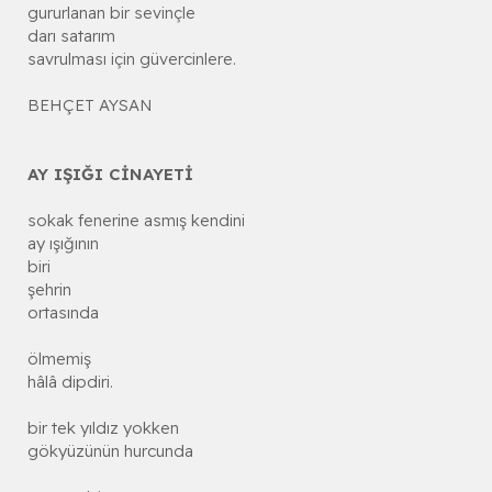
gururlanan bir sevinçle
darı satarım
savrulması için güvercinlere.
BEHÇET AYSAN
AY IŞIĞI CİNAYETİ
sokak fenerine asmış kendini
ay ışığının
biri
şehrin
ortasında
ölmemiş
hâlâ dipdiri.
bir tek yıldız yokken
gökyüzünün hurcunda