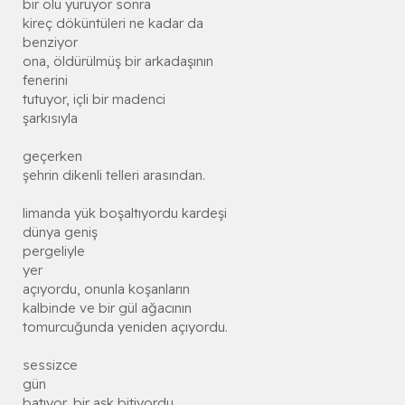
bir ölü yürüyor sonra
kireç döküntüleri ne kadar da
benziyor
ona, öldürülmüş bir arkadaşının
fenerini
tutuyor, içli bir madenci
şarkısıyla
geçerken
şehrin dikenli telleri arasından.
limanda yük boşaltıyordu kardeşi
dünya geniş
pergeliyle
yer
açıyordu, onunla koşanların
kalbinde ve bir gül ağacının
tomurcuğunda yeniden açıyordu.
sessizce
gün
batıyor, bir aşk bitiyordu