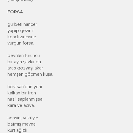
FORSA
gurbeti hançer
yapıp gezinir
kendi zincirine
vurgun forsa.
devrilen turuncu
bir ayın şavkında
aras gözyaşı akar
hemşeri göçmen kuşa.
horasan'dan yeni
kalkan bir tren
nasıl saplanmışsa
kara ve acıya.
sensin, yüküyle
batmış mavna
kurt ağızlı