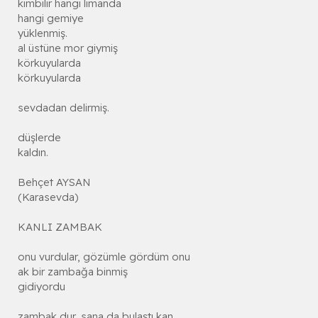
kimbilir hangi limanda
hangi gemiye
yüklenmiş.
al üstüne mor giymiş
körkuyularda
körkuyularda
sevdadan delirmiş.
düşlerde
kaldın.
Behçet AYSAN
(Karasevda)
KANLI ZAMBAK
onu vurdular, gözümle gördüm onu
ak bir zambağa binmiş
gidiyordu
zambak dur, sana da bulaştı kan.