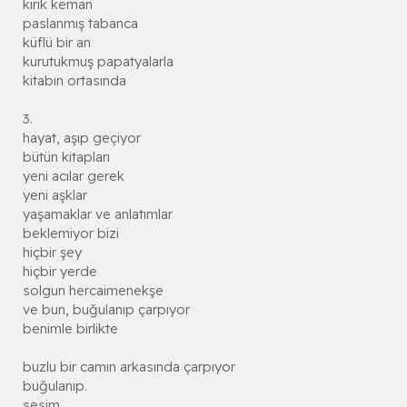
kırık keman
paslanmış tabanca
küflü bir an
kurutukmuş papatyalarla
kitabın ortasında
3.
hayat, aşıp geçiyor
bütün kitapları
yeni acılar gerek
yeni aşklar
yaşamaklar ve anlatımlar
beklemiyor bizi
hiçbir şey
hiçbir yerde
solgun hercaimenekşe
ve bun, buğulanıp çarpıyor
benimle birlikte
buzlu bir camın arkasında çarpıyor
buğulanıp.
sesim