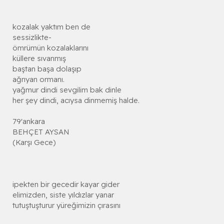
kozalak yaktım ben de
sessizlikte-
ömrümün kozalaklarını
küllere sıvanmış
baştan başa dolaşıp
ağrıyan ormanı.
yağmur dindi sevgilim bak dinle
her şey dindi, acıysa dinmemiş halde.
79'ankara
BEHÇET AYSAN
(Karşı Gece)
ipekten bir gecedir kayar gider
elimizden, siste yıldızlar yanar
tutuştuşturur yüreğimizin çırasını