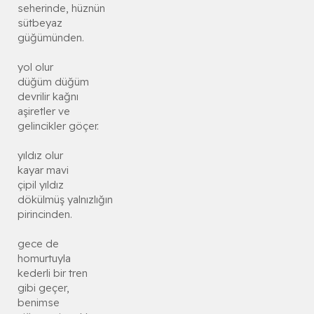
seherinde, hüznün
sütbeyaz
güğümünden.
yol olur
düğüm düğüm
devrilir kağnı
aşiretler ve
gelincikler göçer.
yıldız olur
kayar mavi
çipil yıldız
dökülmüş yalnızlığın
pirincinden.
gece de
homurtuyla
kederli bir tren
gibi geçer,
benimse