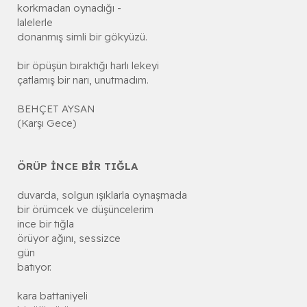
korkmadan oynadığı -
lalelerle
donanmış simli bir gökyüzü.
bir öpüşün bıraktığı harlı lekeyi
çatlamış bir narı, unutmadım.
BEHÇET AYSAN
(Karşı Gece)
ÖRÜP İNCE BİR TIĞLA
duvarda, solgun ışıklarla oynaşmada
bir örümcek ve düşüncelerim
ince bir tığla
örüyor ağını, sessizce
gün
batıyor.
kara battaniyeli