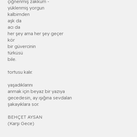
çiğnenmiş zakkum -
yüklenmiş yorgun
kalbimden
aşk da
acı da
her şey ama her şey geçer
kör
bir güvercinin
türküsü
bile.
tortusu kalır.
yaşadıklarını
anmak için beyaz bir yazıya
gecedesin, ay ışığına sevdalan
şakayıklara sor.
BEHÇET AYSAN
(Karşı Gece)