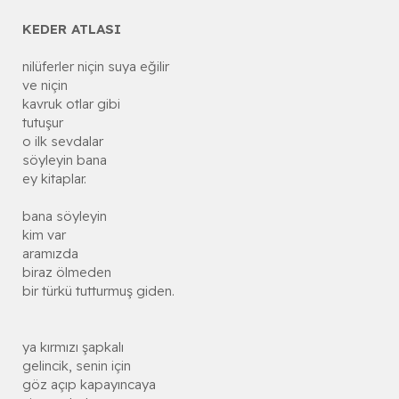
KEDER ATLASI
nilüferler niçin suya eğilir
ve niçin
kavruk otlar gibi
tutuşur
o ilk sevdalar
söyleyin bana
ey kitaplar.
bana söyleyin
kim var
aramızda
biraz ölmeden
bir türkü tutturmuş giden.
ya kırmızı şapkalı
gelincik, senin için
göz açıp kapayıncaya