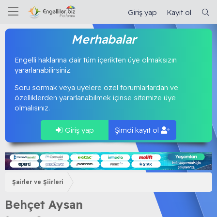
Giriş yap
Kayıt ol
Merhabalar
Engelli haklarına dair tüm içerikten üye olmaksızın
yararlanabilirsiniz.
Soru sormak veya üyelere özel forumlarlardan ve
özelliklerden yararlanabilmek içinse sitemize üye
olmalısınız.
Giriş yap
Şimdi kayıt ol
Şairler ve Şiirleri
Behçet Aysan