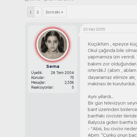
o
a
n
ş
1
2
Sonraki
b
l
u
a
y
n
20 Haz 2005
u
g
b
ı
a
ç
Küçüktüm , epeyce küçü
ş
t
Okul çağında bile olma
l
a
yapmamıza izin verirdi.
a
r
bakımı zor olduğundan v
t
i
Sema
isterdikJ (abim , abla
a
h
Üyelik
28 Tem 2004
n
i
dayanamaz elimize alır, 
Konular
75
Mesajlar
2,538
makinası ile kuruturduk
Reaksiyonlar
5
Aynı yıllardı...
Bir gün televizyon seyred
bant üzerinden binlerce 
banttaki civcivler ilerid
Balyoza giden bantta bi
- "Abiii, bu civcivi ned
Abim: “Çünkü onun bacağı