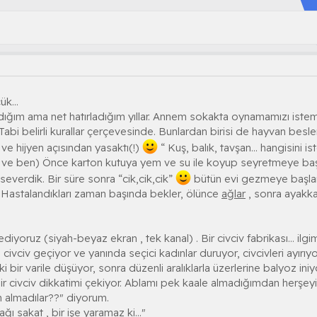
k...
dığım ama net hatırladığım yıllar. Annem sokakta oynamamızı is
 Tabi belirli kurallar çerçevesinde. Bunlardan birisi de hayvan b
e hijyen açısından yasaktı(!)
“ Kuş, balık, tavşan... hangisini i
m ve ben) Önce karton kutuya yem ve su ile koyup seyretmeye başl
severdik. Bir süre sonra “cik,cik,cik”
bütün evi gezmeye başlar
. Hastalandıkları zaman başında bekler, ölünce
ağlar
, sonra ayakka
iyoruz (siyah-beyaz ekran , tek kanal) . Bir civciv fabrikası... ilgim
civciv geçiyor ve yanında seçici kadınlar duruyor, civcivleri ayırıyo
eki bir varile düşüyor, sonra düzenli aralıklarla üzerlerine balyoz iniyo
r civciv dikkatimi çekiyor. Ablamı pek kaale almadığımdan herşeyi
en almadılar??" diyorum.
 sakat , bir işe yaramaz ki..."