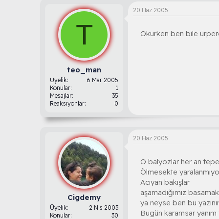
20 Haz 2005
T
Okurken ben bile ürperd
teo_man
Üyelik
6 Mar 2005
Konular
1
Mesajlar
35
Reaksiyonlar
0
20 Haz 2005
O balyozlar her an te
Ölmesekte yaralanmıyor
Acıyan bakışlar
aşamadığımız basamakl
Cigdemy
ya neyse ben bu yazın
Üyelik
2 Nis 2003
Bugün karamsar yanım f
Konular
30