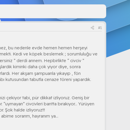
#1
temez, bu nedenle evde hemen hemen herşeyi
eslemekti. Kedi ve köpek beslemek ; sorumluluğu ve
stersiniz ” derdi annem. Hepbirlikte “ civciv ”
ardık kiminki daha çok yiyor diye, sonra
lardı. Her akşam şampuanla yıkayıp , fön
bı kutusundan tabutla cenaze töreni yapardık.
izi çekiyor tabi, pür dikkat izliyoruz. Geniş bir
r. “uymayan” civcivleri bantta bırakıyor... Yürüyen
r. Şok halde izliyoruz!!!
 abime sorarım, hayranım ya...