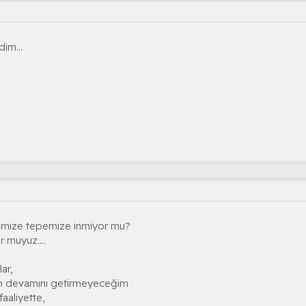
im...
pemize tepemize inmiyor mu?
 muyuz....
ar,
ın devamını getirmeyeceğim
aaliyette,