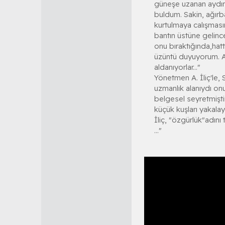
güneşe uzanan aydınl
buldum. Sakin, ağırba
kurtulmaya calışması
bantın üstüne gelinc
onu bıraktığında,hat
üzüntü duyuyorum. Am
aldanıyorlar..."
Yönetmen A. İliç'le, 
uzmanlık alanıydı onu
belgesel seyretmiştim.
küçük kuşları yakala
İliç, "özgürlük"adı
..."​