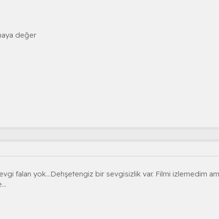
maya değer
vgi falan yok...Dehşetengiz bir sevgisizlik var. Filmi izlemedim a
..