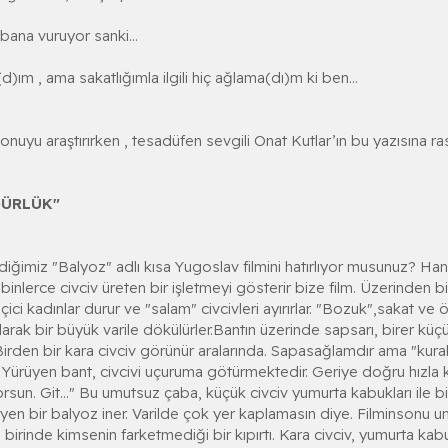
bana vuruyor sanki...
ım , ama sakatlığımla ilgili hiç ağlama(dı)m ki ben...
uyu araştırırken , tesadüfen sevgili Onat Kutlar’ın bu yazısına ras
GÜRLÜK"
rdiğimiz "Balyoz" adlı kısa Yugoslav filmini hatırlıyor musunuz? Hani
inlerce civciv üreten bir işletmeyi gösterir bize film. Üzerinden bin
ici kadınlar durur ve "salam" civcivleri ayırırlar. "Bozuk",sakat ve ö
olarak bir büyük varile dökülürler.Bantın üzerinde sapsarı, birer küç
Birden bir kara civciv görünür aralarında. Sapasağlamdır ama "kural
 Yürüyen bant, civcivi uçuruma götürmektedir. Geriye doğru hızla ko
rsun. Git..." Bu umutsuz çaba, küçük civciv yumurta kabukları ile b
şleyen bir balyoz iner. Varilde çok yer kaplamasın diye. Filminsonu 
 birinde kimsenin farketmediği bir kıpırtı. Kara civciv, yumurta kabuk