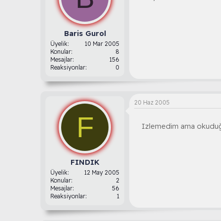
Baris Gurol
Üyelik
10 Mar 2005
Konular
8
Mesajlar
156
Reaksiyonlar
0
20 Haz 2005
F
Izlemedim ama okuduğum
FINDIK
Üyelik
12 May 2005
Konular
2
Mesajlar
56
Reaksiyonlar
1