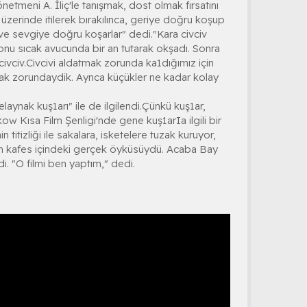
etmeni A. İliç'le tanışmak, dost olmak fırsatını
t üzerinde itilerek bırakılınca, geriye doğru koşup
 ve sevgiye doğru koşarlar" dedi."Kara civciv
 onu sıcak avucunda bir an tutarak okşadı. Sonra
civciv.Civcivi aldatmak zorunda ka1dığımız için
ak zorundaydik. Ayrıca küçükler ne kadar kolay
laynak kuş1arı" ile de ilgilendi.Çünkü kuş1ar,
ow Kısa Film Şenligi'nde gene kuş1arIa ilgili bir
 titizliği ile sakalara, isketelere tuzak kuruyor,
nin kafes içindeki gerçek öyküsüydü. Acaba Bay
 "O filmi ben yaptım," dedi.