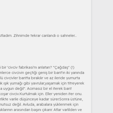
tladım. Zihnimde tekrar canlandı o sahneler...
 bir 'civciv fabrikasi'nı anlatan? "Çağdaş" (!)
lerce civcivin geçtiği geniş bir bant'ın iki yanında
lü civcivler bantta bırakılır ve az ileride yumurta
ük ışık yumağı gibi yavrular,yaşamak için titreyerek
a uygun değil". Acımasız bir el iterek bant
şar civciv.Kurtulmak için. Eller yeniden iter onu.
irlikte varile düşünceye kadar sürer.Sonra üstüne,
umutsuz değil. Avluda, arabalara yüklenmek için
larının arasından başını çıkarır. Atlar varlilden ve