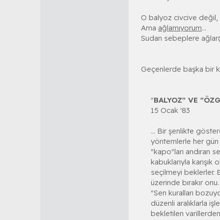
O balyoz civcive değil, 
Ama
ağlamıyorum
...
Sudan sebeplere ağlar(d)
Geçenlerde başka bir kon
"
BALYOZ" VE "ÖZ
15 Ocak '83
... Bir şenlikte göste
yöntemlerle her gün b
"kapo"ları andıran seç
kabuklarıyla karışık 
seçilmeyi beklerler. 
üzerinde bırakır onu.
"Sen kuralları bozuyo
düzenli aralıklarla i
bekletilen varillerden