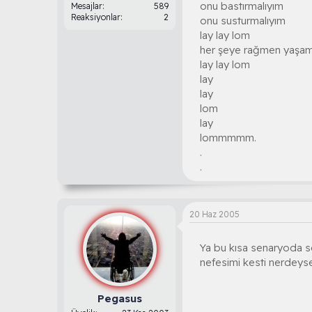
onu bastırmalıyım
Mesajlar
589
Reaksiyonlar
2
onu susturmalıyım
lay lay lom
her şeye rağmen yaşa
lay lay lom
lay
lay
lom
lay
lommmmm.
.
.
20 Haz 2005
Ya bu kısa senaryoda se
nefesimi kesti nerdeyse.
Pegasus