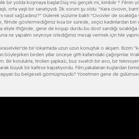
ık bir yolda koşmaya başlar.Düş mü gerçek mi, kimbilir ? Filmin yön
şlı, orta yaşlı bir sanatçıydı. İlk sorum şu oldu: "Kara civcivin, ban
nı nasıl sağ1adınız?" Gülerek yüzüme baktı "Civcivler de sıcaklığa
e, filmde göstermediğimiz kısa bir sürede, seçici kadınlardan biri
ta eliyle ittiğinde, gene de koşup durdu bu dost sandığı sıcaklığa 
a ne yapalım seyirciye istediğimiz mesaji vermek için hile yapm
Sıraselviler'de bir lokantada uzun uzun konuştuk o akşam. Bizim "ke
n.Söyleşirken birden yıllar önceye gitti kafamdaki çağrışımlar. Krak
 Bir korulukta, tirolien şapka1ı, buz swatch bir avcı, bir teknisyenin
yarak büyük bir kafese kapatıyordu. Film,yakalanan kuşlardan biri
nı taşıyan bu belgeseli görmüşmüydü? Yönetmen gene de gülümsedi.