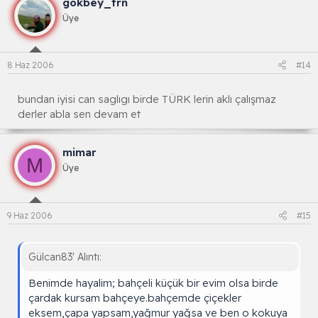
gökbey_trn
Üye
8 Haz 2006
#14
bundan iyisi can saglıgı birde TÜRK lerin aklı çalışmaz
derler abla sen devam et
mimar
M
Üye
9 Haz 2006
#15
Gülcan83' Alıntı:
Benimde hayalim; bahçeli küçük bir evim olsa birde
çardak kursam bahçeye.bahçemde çiçekler
eksem,çapa yapsam,yağmur yağsa ve ben o kokuya