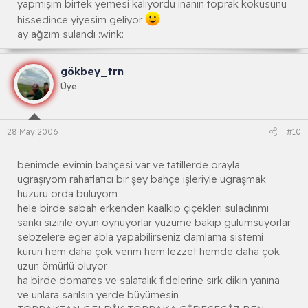
yapmışım birtek yemesi kalıyordu inanın toprak kokusunu
hissedince yiyesim geliyor
ay ağzım sulandı :wink:
gökbey_trn
Üye
28 May 2006
#10
benimde evimin bahçesi var ve tatillerde orayla
ugraşıyom rahatlatıcı bir şey bahçe işleriyle ugraşmak
huzuru orda buluyom
hele birde sabah erkenden kaalkıp çiçekleri suladınmı
sanki sizinle oyun oynuyorlar yüzüme bakıp gülümsüyorlar
sebzelere eger abla yapabilirseniz damlama sistemi
kurun hem daha çok verim hem lezzet hemde daha çok
uzun ömürlü oluyor
ha birde domates ve salatalık fidelerine sırk dikin yanına
ve unlara sarılsın yerde büyümesin