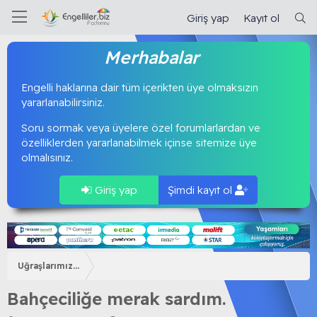
Giriş yap
Kayıt ol
Merhabalar
Engelli haklarına dair tüm içerikten üye olmaksızın
yararlanabilirsiniz.
Soru sormak veya üyelere özel forumlarlardan ve
özelliklerden yararlanabilmek içinse sitemize üye
olmalısınız.
Giriş yap
Şimdi kayıt ol
Uğraşlarımız...
Bahçeciliğe merak sardım.