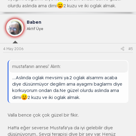
olurdu aslında ama dimi
2 kuzu ve iki oglak almak.
Baben
Aktif Üye
4 May 2006
#5
mustafanın annesi' Alıntı:
....Aslında oglak mevsimi ya.2 oglak alsammı acaba
diye düsünmüyor degilim ama ayagımı baglarmı diye
korkuyorum ondan da.Ne güzel olurdu aslında ama
dimi
2 kuzu ve iki oglak almak.
Valla bence çok çok güzel bir fikir..
Hatta eğer severse Mustafa'ya da iyi gelebilir diye
düşünüyorum.. Sevgi terapisi diye bir şey var. Henüz