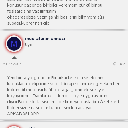
konusundabende bir bilgi veremem çünkü bir su
tesisatcısına yaptırmıştım
okadarasebze yazmışsınki bazılarını bilmiyom süs
susagı,kudret narı gibi
mustafanın annesi
M
Üye
8 Haz 2006
#13
Yeni bir sey ögrendim.Bir arkadas kola siselerinin
kapaklarını delip icine su doldurup sulanması gereken her
kökün dibine basıı hafif topraga gömmek sekliyle
koyuyormus.Damlama sistemini böyle uyguluyorum
diyor.Bende kola siseleri biriktirmeye basladım.Özellikle 1
lt likler.sizce nasıl olur bahce isinden anlayan
ARKADASLARR