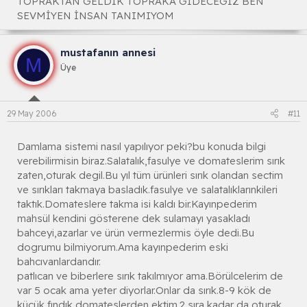
TOPRAKTAN GELDİK TOPRAKA GİDECEGİZ BEN
SEVMİYEN İNSAN TANIMIYOM
mustafanın annesi
M
Üye
29 May 2006
#11
Damlama sistemi nasıl yapılıyor peki?bu konuda bilgi
verebilirmisin biraz.Salatalık,fasulye ve domateslerim sırık
zaten,oturak degil.Bu yıl tüm ürünleri sırık olandan sectim
ve sırıkları takmaya basladık.fasulye ve salatalıklarınkileri
taktık.Domateslere takma isi kaldı bir.Kayınpederim
mahsül kendini gösterene dek sulamayı yasakladı
bahceyi,azarlar ve ürün vermezlermis öyle dedi.Bu
dogrumu bilmiyorum.Ama kayınpederim eski
bahcıvanlardandır.
patlıcan ve biberlere sırık takılmıyor ama.Börülcelerim de
var 5 ocak ama yeter diyorlar.Onlar da sırık.8-9 kök de
kücük fındık domateslerden ektim.2 sıra kadar da oturak