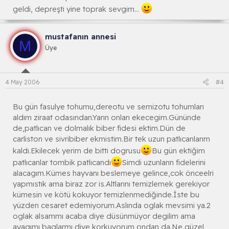
geldi, depreşti yine toprak sevgim...
mustafanın annesi
M
Üye
4 May 2006
#4
Bu gün fasulye tohumu,dereotu ve semizotu tohumları
aldım ziraat odasından.Yarın onları ekecegim.Gününde
de,patlıcan ve dolmalık biber fidesi ektim.Dün de
carliston ve sivribiber ekmistim.Bir tek uzun patlıcanlarım
kaldı.Ekilecek yerim de bitti dogrusu
Bu gün ektiğim
patlıcanlar tombik patlıcandı
Simdi uzunların fidelerini
alacagım.Kümes hayvanı beslemeye gelince,cok önceelri
yapmıstık ama biraz zor is.Altlarını temizlemek gerekiyor
kümesin ve kötü kokuyor temizlenmediğinde.İste bu
yüzden cesaret edemiyorum.Aslında oglak mevsimi ya.2
oglak alsammı acaba diye düsünmüyor degilim ama
ayagımı baglarmı diye korkuyorum ondan da.Ne güzel