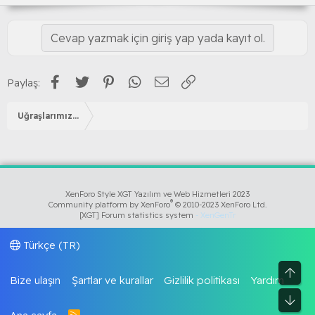
Cevap yazmak için giriş yap yada kayıt ol.
Facebook
Twitter
Pinterest
WhatsApp
E-posta
Link
Paylaş:
Uğraşlarımız...
XenForo Style XGT Yazılım ve Web Hizmetleri 2023
®
Community platform by XenForo
© 2010-2023 XenForo Ltd.
[XGT] Forum statistics system
- XenGenTr
Türkçe (TR)
Üst
Bize ulaşın
Şartlar ve kurallar
Gizlilik politikası
Yardım
Alt
R