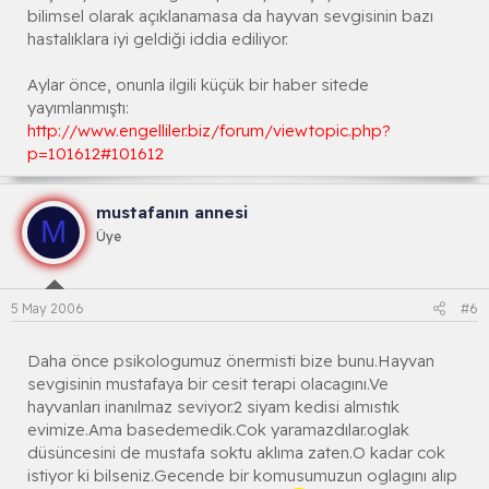
bilimsel olarak açıklanamasa da hayvan sevgisinin bazı
hastalıklara iyi geldiği iddia ediliyor.
Aylar önce, onunla ilgili küçük bir haber sitede
yayımlanmıştı:
http://www.engelliler.biz/forum/viewtopic.php?
p=101612#101612
mustafanın annesi
M
Üye
5 May 2006
#6
Daha önce psikologumuz önermisti bize bunu.Hayvan
sevgisinin mustafaya bir cesit terapi olacagını.Ve
hayvanları inanılmaz seviyor.2 siyam kedisi almıstık
evimize.Ama basedemedik.Cok yaramazdılar.oglak
düsüncesini de mustafa soktu aklıma zaten.O kadar cok
istiyor ki bilseniz.Gecende bir komusumuzun oglagını alıp