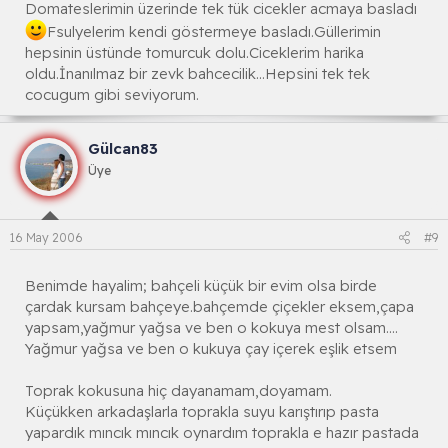
Domateslerimin üzerinde tek tük cicekler acmaya basladı
Fsulyelerim kendi göstermeye basladı.Güllerimin
hepsinin üstünde tomurcuk dolu.Ciceklerim harika
oldu.İnanılmaz bir zevk bahcecilik...Hepsini tek tek
cocugum gibi seviyorum.
Gülcan83
Üye
16 May 2006
#9
Benimde hayalim; bahçeli küçük bir evim olsa birde
çardak kursam bahçeye.bahçemde çiçekler eksem,çapa
yapsam,yağmur yağsa ve ben o kokuya mest olsam....
Yağmur yağsa ve ben o kukuya çay içerek eşlik etsem
Toprak kokusuna hiç dayanamam,doyamam.
Küçükken arkadaşlarla toprakla suyu karıştırıp pasta
yapardık mıncık mıncık oynardım toprakla e hazır pastada