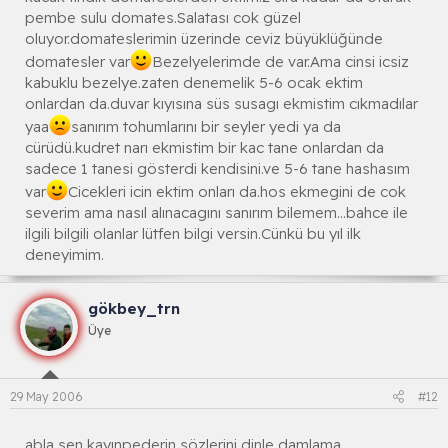
pembe sulu domates.Salatası cok güzel
oluyor.domateslerimin üzerinde ceviz büyüklüğünde
domatesler var
Bezelyelerimde de var.Ama cinsi icsiz
kabuklu bezelye.zaten denemelik 5-6 ocak ektim
onlardan da.duvar kıyısına süs susagı ekmistim cıkmadılar
yaa
sanırım tohumlarını bir seyler yedi ya da
cürüdü.kudret narı ekmistim bir kac tane onlardan da
sadece 1 tanesi gösterdi kendisini.ve 5-6 tane hashasım
var
Cicekleri icin ektim onları da.hos ekmegini de cok
severim ama nasıl alınacagını sanırım bilemem...bahce ile
ilgili bilgili olanlar lütfen bilgi versin.Cünkü bu yıl ilk
deneyimim.
gökbey_trn
Üye
29 May 2006
#12
abla sen kayınpederin sözlerini dinle damlama