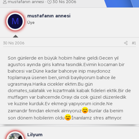
K
B
mustafanın annesi
30 Nis 2006
o
a
n
ş
mustafanın annesi
b
l
M
Üye
u
a
y
n
u
g
b
ı
30 Nis 2006
#1
a
ç
ş
t
l
a
Son günlerde en büyük hobim haline geldi.Gecen yıl
a
r
agustos ayında giris katına tasındık.Evimin kocaman bir
t
i
bahcesi var.Düne kadar bahceye inip maydonoz
a
h
toplamaya üsenen ben,simdi bayılıyorum bahce ile
n
i
ugrasmaya.Harika cicekler ektim.Bu gün
domates,salatalık ve kızartmalık kabak fideleri ektik.Bir de
mutfagım var bahcemde.Orayı da cok güzel düzenledik
ve kuzine kurduk.Ev ekmegi yapıyorum icinde.Ne
zamandır fırından ekmek almıyoruz
Bunlar da benim
son dönem hobilerim oldu
İnanılamz stres attırıyor.
Lilyum