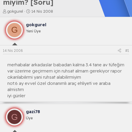
miyim? [Soru]
K
B
gokgurel
14 Nis 2008
o
a
n
ş
gokgurel
b
l
G
Yeni Üye
u
a
y
n
u
g
b
ı
14 Nis 2008
#1
a
ç
ş
t
l
a
merhabalar arkadaslar babadan kalma 3.4 tane av tüfeğim
a
r
var üzerime geçirmem için ruhsat almam gerekiyor rapor
t
i
cıkarılabılırmi yani ruhsat alabilirmiyim
a
h
not:6 ay evvel özel donanımlı araç ehliyeti ve araba
n
i
almistım
iyi günler
gazi78
G
Üye