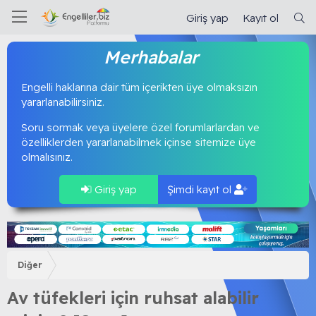
Giriş yap
Kayıt ol
Merhabalar
Engelli haklarına dair tüm içerikten üye olmaksızın
yararlanabilirsiniz.
Soru sormak veya üyelere özel forumlarlardan ve
özelliklerden yararlanabilmek içinse sitemize üye
olmalısınız.
Giriş yap
Şimdi kayıt ol
Diğer
Av tüfekleri için ruhsat alabilir