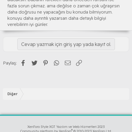
fazla sorun çıkmaz. ama değilse o zaman çok uğraşırsın
daha doğrusu ne yapacağını bu konuda bilmiyorum.
konuyu daha ayrıntılı yazarsan daha detaylı bilgiyi
verebilirim iyi günler.
Cevap yazmak için giriş yap yada kayıt ol.
Facebook
Twitter
Pinterest
WhatsApp
E-posta
Link
Paylaş:
Diğer
XenForo Style XGT Yazılım ve Web Hizmetleri 2023
®
Community platform by XenForo
© 2010-2023 XenForo Ltd.