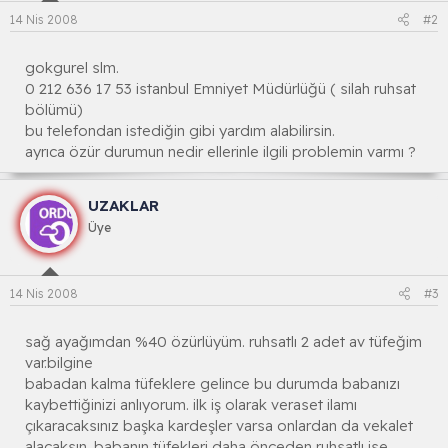
14 Nis 2008
#2
gokgurel slm.
0 212 636 17 53 istanbul Emniyet Müdürlüğü ( silah ruhsat
bölümü)
bu telefondan istediğin gibi yardım alabilirsin.
ayrıca özür durumun nedir ellerinle ilgili problemin varmı ?
UZAKLAR
Üye
14 Nis 2008
#3
sağ ayağımdan %40 özürlüyüm. ruhsatlı 2 adet av tüfeğim
var.bilgine
babadan kalma tüfeklere gelince bu durumda babanızı
kaybettiğinizi anlıyorum. ilk iş olarak veraset ilamı
çıkaracaksınız başka kardeşler varsa onlardan da vekalet
alacaksın. babanın tüfekleri daha önceden ruhsatlı ise