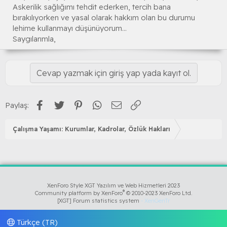
Askerilik sağlığımı tehdit ederken, tercih bana
bırakılıyorken ve yasal olarak hakkım olan bu durumu
lehime kullanmayı düşünüyorum...
Saygılarımla,
Cevap yazmak için giriş yap yada kayıt ol.
Facebook
Twitter
Pinterest
WhatsApp
E-posta
Link
Paylaş:
Çalışma Yaşamı: Kurumlar, Kadrolar, Özlük Hakları
XenForo Style XGT Yazılım ve Web Hizmetleri 2023
®
Community platform by XenForo
© 2010-2023 XenForo Ltd.
[XGT] Forum statistics system
- XenGenTr
Türkçe (TR)