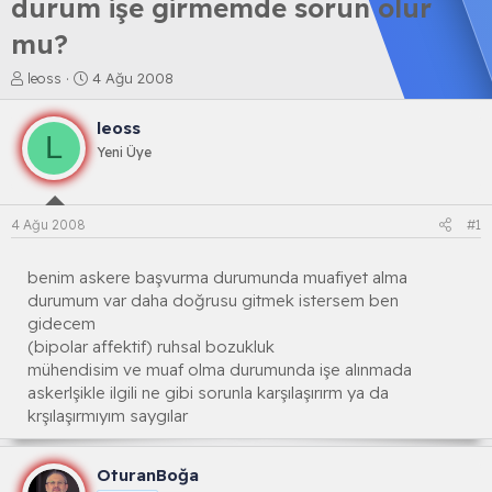
durum işe girmemde sorun olur
mu?
K
B
leoss
4 Ağu 2008
o
a
n
ş
leoss
b
l
L
Yeni Üye
u
a
y
n
u
g
b
ı
4 Ağu 2008
#1
a
ç
ş
t
l
a
benim askere başvurma durumunda muafiyet alma
a
r
durumum var daha doğrusu gitmek istersem ben
t
i
gidecem
a
h
(bipolar affektif) ruhsal bozukluk
n
i
mühendisim ve muaf olma durumunda işe alınmada
askerlşikle ilgili ne gibi sorunla karşılaşırırm ya da
krşılaşırmıyım saygılar
OturanBoğa