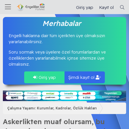
Giriş yap
Kayıt ol
Merhabalar
Engelli haklarına dair tüm içerikten üye olmaksızın
yararlanabilirsiniz.
Soru sormak veya üyelere özel forumlarlardan ve
özelliklerden yararlanabilmek içinse sitemize üye
olmalısınız.
Giriş yap
Şimdi kayıt ol
Çalışma Yaşamı: Kurumlar, Kadrolar, Özlük Hakları
Askerlikten muaf olursam, bu