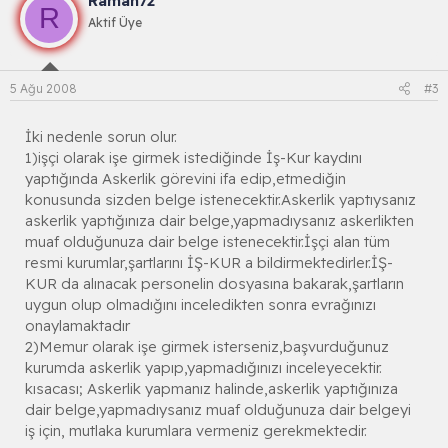
Raman72
R
Aktif Üye
5 Ağu 2008
#3
İki nedenle sorun olur.
1)işçi olarak işe girmek istediğinde İş-Kur kaydını
yaptığında Askerlik görevini ifa edip,etmediğin
konusunda sizden belge istenecektir.Askerlik yaptıysanız
askerlik yaptığınıza dair belge,yapmadıysanız askerlikten
muaf olduğunuza dair belge istenecektir.İşçi alan tüm
resmi kurumlar,şartlarını İŞ-KUR a bildirmektedirler.İŞ-
KUR da alınacak personelin dosyasına bakarak,şartların
uygun olup olmadığını inceledikten sonra evrağınızı
onaylamaktadır
2)Memur olarak işe girmek isterseniz,başvurduğunuz
kurumda askerlik yapıp,yapmadığınızı inceleyecektir.
kısacası; Askerlik yapmanız halinde,askerlik yaptığınıza
dair belge,yapmadıysanız muaf olduğunuza dair belgeyi
iş için, mutlaka kurumlara vermeniz gerekmektedir.