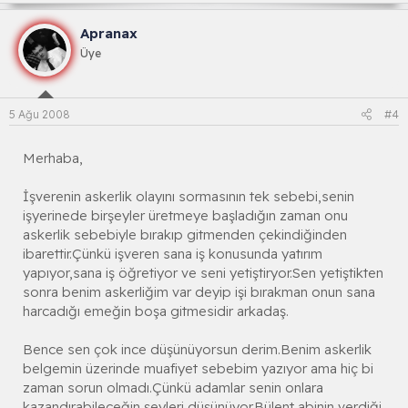
Apranax
Üye
5 Ağu 2008
#4
Merhaba,
İşverenin askerlik olayını sormasının tek sebebi,senin
işyerinede birşeyler üretmeye başladığın zaman onu
askerlik sebebiyle bırakıp gitmenden çekindiğinden
ibarettir.Çünkü işveren sana iş konusunda yatırım
yapıyor,sana iş öğretiyor ve seni yetiştiryor.Sen yetiştikten
sonra benim askerliğim var deyip işi bırakman onun sana
harcadığı emeğin boşa gitmesidir arkadaş.
Bence sen çok ince düşünüyorsun derim.Benim askerlik
belgemin üzerinde muafiyet sebebim yazıyor ama hiç bi
zaman sorun olmadı.Çünkü adamlar senin onlara
kazandırabileceğin şeyleri düşünüyor.Bülent abinin verdiği