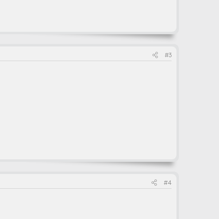
#3
#4