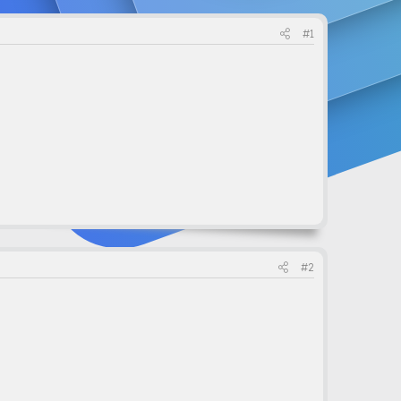
#1
#2