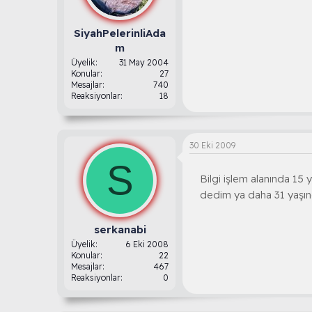
SiyahPelerinliAda
m
Üyelik
31 May 2004
Konular
27
Mesajlar
740
Reaksiyonlar
18
30 Eki 2009
S
Bilgi işlem alanında 15 y
dedim ya daha 31 yaşın
serkanabi
Üyelik
6 Eki 2008
Konular
22
Mesajlar
467
Reaksiyonlar
0