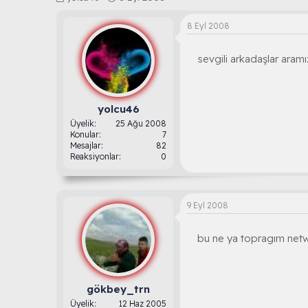
o
a
n
ş
8 Eyl 2008
b
l
u
a
sevgili arkadaşlar aramı
y
n
u
g
b
ı
a
ç
ş
t
yolcu46
l
a
Üyelik
25 Ağu 2008
a
r
Konular
7
t
i
Mesajlar
82
Reaksiyonlar
0
a
h
n
i
9 Eyl 2008
bu ne ya topragım net
gökbey_trn
Üyelik
12 Haz 2005