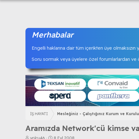
Merhabalar
Engelli haklarına dair tüm içerikten üye olmaksızın ya
Soru sormak veya üyelere özel forumlarlardan ve öz
İŞ HAYATI
Mesleğiniz - Çalıştığınız Kurum ve Kurulu
Aramızda Network'cü kimse va
K
B
yolcu46
8 Eyl 2008