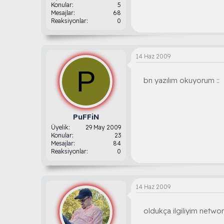
Konular
5
Mesajlar
68
Reaksiyonlar
0
14 Haz 2009
P
bn yazılım okuyorum ::
PuFFiN
Üyelik
29 May 2009
Konular
23
Mesajlar
84
Reaksiyonlar
0
14 Haz 2009
oldukça ilgiliyim networ