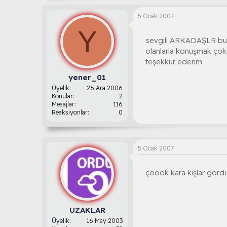
5 Ocak 2007
Y
sevgili ARKADAŞLR bu s
olanlarla konuşmak ço
teşekkür ederim
yener_01
Üyelik
26 Ara 2006
Konular
2
Mesajlar
116
Reaksiyonlar
0
5 Ocak 2007
çoook kara kışlar gör
UZAKLAR
Üyelik
16 May 2003