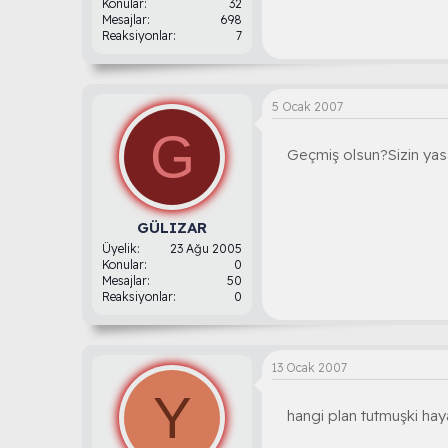
Konular
32
Mesajlar
698
Reaksiyonlar
7
5 Ocak 2007
G
Geçmiş olsun?Sizin ya
GÜLIZAR
Üyelik
23 Ağu 2005
Konular
0
Mesajlar
50
Reaksiyonlar
0
13 Ocak 2007
Y
hangi plan tutmuşki hay