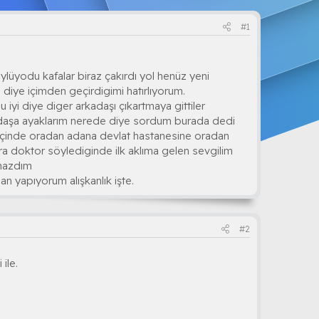
#1
ylüyodu kafalar biraz çakırdı yol henüz yeni
ti diye içimden geçirdigimi hatırlıyorum.
 iyi diye diger arkadaşı çıkartmaya gittiler
kadaşa ayaklarım nerede diye sordum burada dedi
 içinde oradan adana devlat hastanesine oradan
a doktor söylediginde ilk aklıma gelen sevgilim
mazdım
lan yapıyorum alışkanlık işte.
#2
ile.