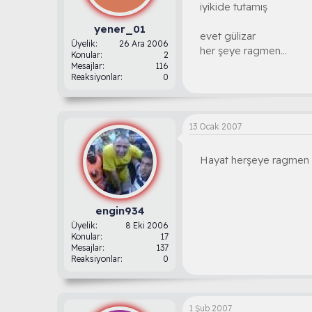
iyikide tutamış
yener_01
evet gülizar
Üyelik
26 Ara 2006
her şeye ragmen...
Konular
2
Mesajlar
116
Reaksiyonlar
0
13 Ocak 2007
Hayat herşeye ragmen 
engin934
Üyelik
8 Eki 2006
Konular
17
Mesajlar
137
Reaksiyonlar
0
1 Şub 2007