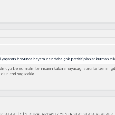
yaşamın boyunca hayata dair daha çok pozitif planlar kurman dileğ
 olmuyo be normalm bir insanın kaldıramayacagı sorunlar benim gi
r olun emi saglıcakla
OKTALARI İÇİN BURALARDAYIZ YENER SIRT SIRTA VERERE