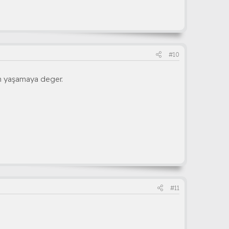
#10
n yaşamaya deger.
#11