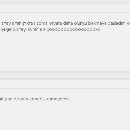
iteyle tanıştıktan sonra hayata daha olumlu bakmaya başladım ke
k iyi geldisiteyi kuranlara çooooooooooooooookk
dük yine de pes etmedik etmeyecez.