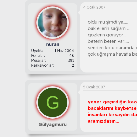
4 Ocak 2007
oldu mu şimdi ya.....
bak ellerin sağlam ...
gözlerin görüyor....
beterin beteri var......
nuran
senden kötü durumda ola
Üyelik
1 Haz 2004
çok uğraşma hayatla baz
Konular
48
Mesajlar
381
Reaksiyonlar
2
5 Ocak 2007
G
yener geçirdiğin kaz
bacaklarını kaybets
insanları kırsaydın 
aramızdasın...
Gülyagmuru