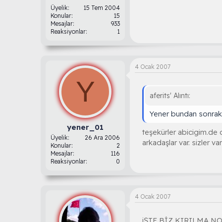
Üyelik
15 Tem 2004
Konular
15
Mesajlar
933
Reaksiyonlar
1
4 Ocak 2007
Y
aferits' Alıntı:
Yener bundan sonraki 
yener_01
teşekürler abicigim.de
Üyelik
26 Ara 2006
arkadaşlar var. sizler va
Konular
2
Mesajlar
116
Reaksiyonlar
0
4 Ocak 2007
iŞTE BİZ KIRILMA N