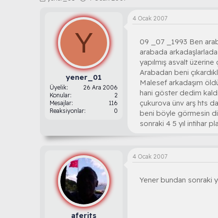
o
a
n
ş
4 Ocak 2007
b
l
Y
u
a
09 _07 _1993 Ben arab
y
n
u
g
arabada arkadaşlarlada 
b
ı
yapılmış asvalt üzerine 
a
ç
Arabadan beni çıkardıkla
ş
t
yener_01
Malesef arkadaşım öldü
l
a
Üyelik
26 Ara 2006
hani göster dedim kald
a
r
Konular
2
çukurova ünv arş hts d
t
i
Mesajlar
116
Reaksiyonlar
0
a
h
beni böyle görmesin d
n
i
sonraki 4 5 yıl intihar p
4 Ocak 2007
Yener bundan sonraki ya
aferits