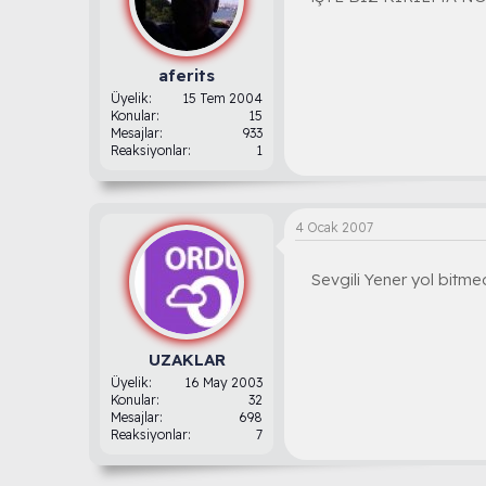
aferits
Üyelik
15 Tem 2004
Konular
15
Mesajlar
933
Reaksiyonlar
1
4 Ocak 2007
Sevgili Yener yol bitme
UZAKLAR
Üyelik
16 May 2003
Konular
32
Mesajlar
698
Reaksiyonlar
7