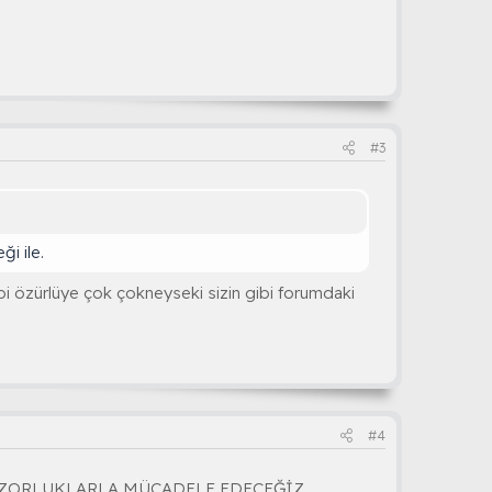
#3
i ile.
bi özürlüye çok çokneyseki sizin gibi forumdaki
#4
K ZORLUKLARLA MÜCADELE EDECEĞİZ.