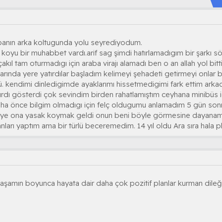
anın arka koltugunda yolu seyrediyodum.
koyu bir muhabbet vardı.arif sag şimdi hatırlamadıgım bir şarkı sö
çakıl tam oturmadıgı için araba virajı alamadı ben o an allah yol bit
rında yere yatırdılar başladım kelimeyi şehadeti getirmeyi onlar bu
. kendimi dinledigimde ayaklarımı hissetmedigimi fark ettim ar
ırdı gösterdi çok sevindim birden rahatlamıştım ceyhana minibüs
aha önce bilgim olmadıgı için felç oldugumu anlamadım 5 gün sonr
iye ona yasak koymak geldi onun beni böyle görmesine dayana
lanları yaptım ama bir türlü beceremedim. 14 yıl oldu Ara sıra hala p
şamın boyunca hayata dair daha çok pozitif planlar kurman dileği 