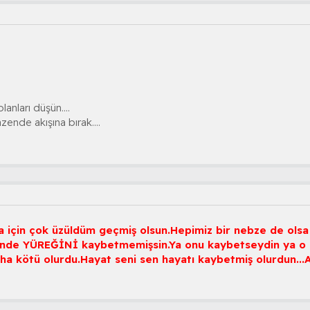
nları düşün....
ende akışına bırak....
a için çok üzüldüm geçmiş olsun.Hepimiz bir nebze de olsa 
ende YÜREĞİNİ kaybetmemişsin.Ya onu kaybetseydin ya o ka
daha kötü olurdu.Hayat seni sen hayatı kaybetmiş olurdun...