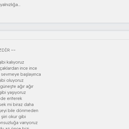
lnızlığa...
ZDİR ~~
gibi kalıyoruz
çaklardan ince ince
sız sevmeye başlayınca
 gibi oluyoruz
 güneşte ağır ağır
 gibi yaşıyoruz
nde eriterek
sek mi biraz daha
şeyi bile dönmeden
şiiri okur gibi
sonsuzluğa varıyoruz
ydu az önce bizi