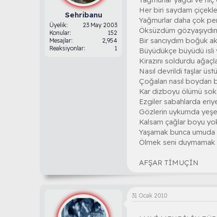
Her biri saydam çiçekl
Sehribanu
Yağmurlar daha çok pen
Üyelik
23 May 2003
Öksüzdüm gözyaşıydı
Konular
152
Bir sancıydım boğuk ak
Mesajlar
2,954
Reaksiyonlar
1
Büyüdükçe büyüdü isli 
Kirazını soldurdu ağaçla
Nasıl devrildi taşlar üs
Çoğalan nasıl boydan 
Kar dizboyu ölümü soka
Ezgiler sabahlarda eri
Gözlerin uykumda yeşer
Kalsam çağlar boyu yo
Yaşamak bunca umuda 
Ölmek seni duymamak 
AFŞAR TİMUÇİN
31 Ocak 2010