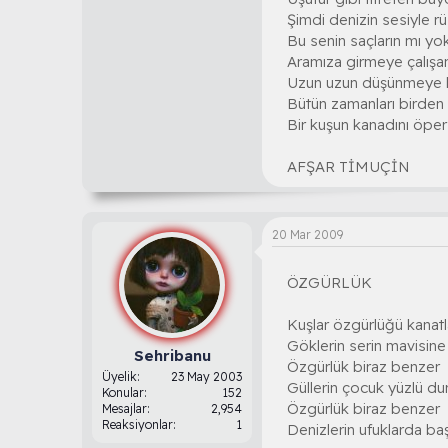
Şimdi denizin sesiyle r
Bu senin saçların mı yo
Aramıza girmeye çalışan
Uzun uzun düşünmeye
Bütün zamanları birden
Bir kuşun kanadını öper 
AFŞAR TİMUÇİN
20 Mar 2009
ÖZGÜRLÜK
Kuşlar özgürlüğü kanatla
Göklerin serin mavisine
Sehribanu
Özgürlük biraz benzer
Üyelik
23 May 2003
Güllerin çocuk yüzlü du
Konular
152
Özgürlük biraz benzer
Mesajlar
2,954
Reaksiyonlar
1
Denizlerin ufuklarda ba