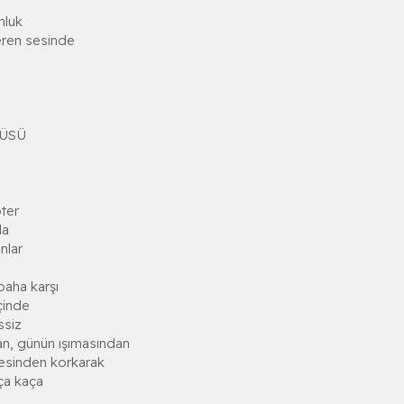
nluk
veren sesinde
KÜSÜ
ter
la
nlar
baha karşı
içinde
ssiz
n, günün ışımasından
esinden korkarak
ça kaça