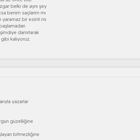
üzgar belki de aynı şey
ksa benim saçlarım mı
 yaramaz bir esinti mi
 başlamadan
 şimdiye damıtarak
gibi kalıyoruz.
rıyla yazarlar
rgun güzelliğine
şlayan bitmezliğine