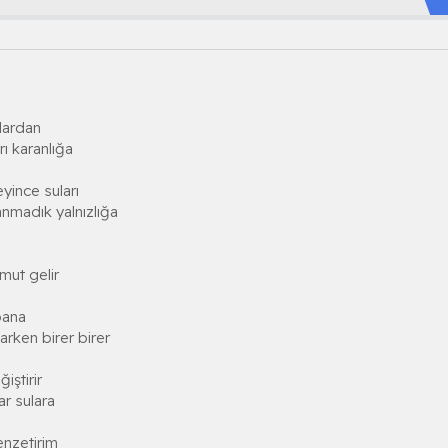
ulardan
rı karanlığa
eyince suları
anmadık yalnızlığa
mut gelir
bana
rken birer birer
ştirir
r sulara
nzetirim