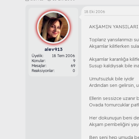
o
a
n
ş
18 Eki 2006
b
l
u
a
AKŞAMIN YANSILARI
y
n
u
g
b
ı
Toplarız yansılarımızı s
a
ç
Akşamlar kilitlerken sula
ş
t
alev913
l
a
Üyelik
18 Tem 2006
Akşamlar karanlığa kilitl
a
r
Konular
9
Susup kaldıysak bile in
t
i
Mesajlar
69
Reaksiyonlar
0
a
h
n
i
Umutsuzluk bile iyidir
Ardından sen gelirsin, u
Ellerin sessizce uzanır 
Ovada tomurcuklar patla
Her dokunuşun beni deği
Akşam pembeliğini yaya
Ben seni hep umuda be