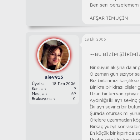
Ben seni benzetemem ya
AFŞAR TİMUÇİN
18 Eki 2006
~~BU BİZİM ŞİİRİMİ
Bir suyun akışına dalar 
O zaman gün sızıyor sa
alev913
Biz birbirimizi karşılık
Üyelik
18 Tem 2006
Birlikte bir kirazı dişler
Konular
9
Uzun bir kervan gibiyiz
Mesajlar
69
Reaksiyonlar
0
Aydınlığı iki ayrı sevinç
İki ayrı sevinci bir bütü
Şurada otursak mı yürü
Ötelere uzanmadan kö
Birkaç yüzyıl sonraki bir 
En küçük bir kıpırtıda 
Üşütür gibi titreten bu