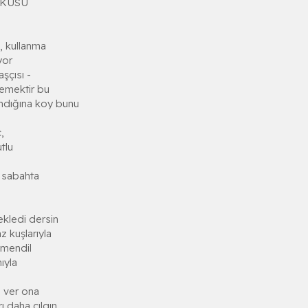
RKÜSÜ
, kullanma
yor
aşçısı -
emektir bu
dığına koy bunu
,
tlu
 sabahta
ekledi dersin
 kuşlarıyla
 mendil
ıyla
 ver ona
ı daha çılgın