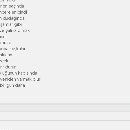
enen saçında
cereler içindi
m dudağında
şamlar gibi
ve yalnız olmak
rın
tümüze
boya kuşkular
kların
yecek
ir durur
kluğunun kapısında
yeniden varmak olur
bir gün daha