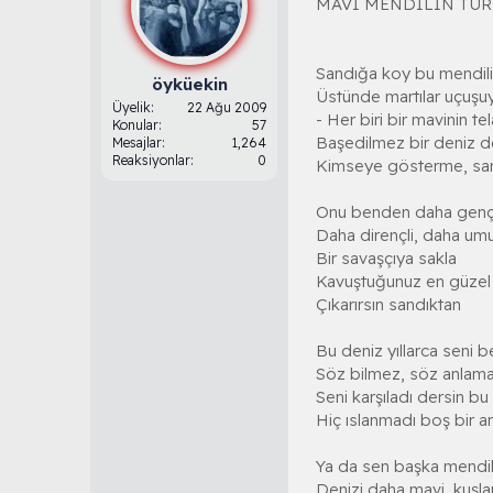
MAVİ MENDİLİN TÜ
Sandığa koy bu mendili
öyküekin
Üstünde martılar uçuşu
Üyelik
22 Ağu 2009
- Her biri bir mavinin tel
Konular
57
Başedilmez bir deniz d
Mesajlar
1,264
Reaksiyonlar
0
Kimseye gösterme, san
Onu benden daha genç
Daha dirençli, daha umu
Bir savaşçıya sakla
Kavuştuğunuz en güzel
Çıkarırsın sandıktan
Bu deniz yıllarca seni b
Söz bilmez, söz anlamaz
Seni karşıladı dersin bu
Hiç ıslanmadı boş bir an
Ya da sen başka mendil
Denizi daha mavi, kuşlar