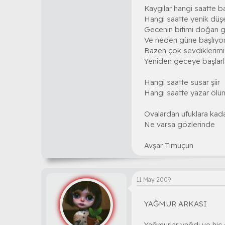
Kaygılar hangi saatte b
Hangi saatte yenik düş
Gecenin bitimi doğan 
Ve neden güne başlıyor
Bazen çok sevdiklerimi
Yeniden geceye başlarl
Hangi saatte susar şiir
Hangi saatte yazar ölü
Ovalardan ufuklara kad
Ne varsa gözlerinde
Avşar Timuçun
11 May 2009
YAĞMUR ARKASI
Yağmurlar yağdı ve hiç