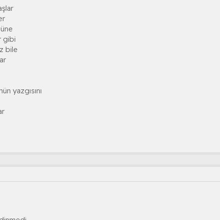
aşlar
er
güne
 gibi
z bile
ar
mün yazgısını
ar
 dinmedi