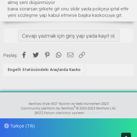
almış seni düşünmüyor
bana sorarsan şirkete git onu sildir yada poliçeyi iptal ettir
yeni sözleşme yap kabul etmese başka kaskocuya git.
Cevap yazmak için giriş yap yada kayıt ol.
Facebook
Twitter
Pinterest
WhatsApp
E-posta
Link
Paylaş:
Engelli Statüsündeki Araçlarda Kasko
XenForo Style XGT Yazılım ve Web Hizmetleri 2023
®
Community platform by XenForo
© 2010-2023 XenForo Ltd.
[XGT] Forum statistics system
- XenGenTr
Türkçe (TR)