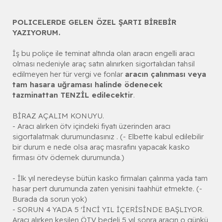
POLICELERDE GELEN ÖZEL ŞARTI BİREBİR
YAZIYORUM.
İş bu poliçe ile teminat altında olan aracın engelli aracı
olması nedeniyle araç satın alınırken sigortalıdan tahsil
edilmeyen her tür vergi ve fonlar
aracın çalınması veya
tam hasara uğraması halinde ödenecek
tazminattan TENZİL edilecektir
.
BİRAZ AÇALIM KONUYU.
- Aracı alırken ötv içindeki fiyatı üzerinden aracı
sigortalatmak durumundasınız . (- Elbette kabul edilebilir
bir durum e nede olsa araç masrafını yapacak kasko
firması ötv ödemek durumunda.)
- İlk yıl neredeyse bütün kasko firmaları çalınma yada tam
hasar pert durumunda zaten yenisini taahhüt etmekte. (-
Burada da sorun yok)
- SORUN 4 YADA 5 'İNCİ YIL İÇERİSİNDE BAŞLIYOR.
Aracı alırken kesilen ÖTV bedeli 5 yıl sonra aracın o günkü