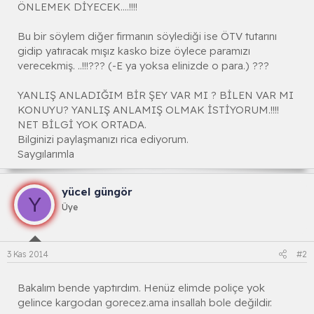
ÖNLEMEK DİYECEK....!!!!
Bu bir söylem diğer firmanın söylediği ise ÖTV tutarını
gidip yatıracak mışız kasko bize öylece paramızı
verecekmiş. ..!!!??? (-E ya yoksa elinizde o para.) ???
YANLIŞ ANLADIĞIM BİR ŞEY VAR MI ? BİLEN VAR MI
KONUYU? YANLIŞ ANLAMIŞ OLMAK İSTİYORUM.!!!!
NET BİLGİ YOK ORTADA.
Bilginizi paylaşmanızı rica ediyorum.
Saygılarımla
yücel güngör
Y
Üye
3 Kas 2014
#2
Bakalım bende yaptırdım. Henüz elimde poliçe yok
gelince kargodan gorecez.ama insallah bole değildir.