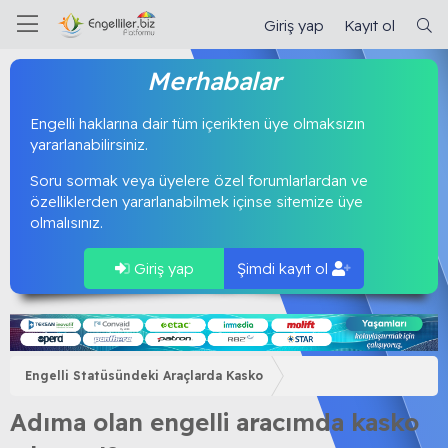
Giriş yap
Kayıt ol
Merhabalar
Engelli haklarına dair tüm içerikten üye olmaksızın
yararlanabilirsiniz.
Soru sormak veya üyelere özel forumlarlardan ve
özelliklerden yararlanabilmek içinse sitemize üye
olmalısınız.
Giriş yap
Şimdi kayıt ol
Engelli Statüsündeki Araçlarda Kasko
Adıma olan engelli aracımda kasko