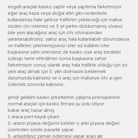
engelli araçları kasko yaptır veya yaptırma farketmiyor
eğer araç kaza veya doğal afet gibi nedenlerle
kullanılamaz hale gelirse trafikten çekileceği için maliye
sizden ötv istemez ve 5 yıl şartını doldurmamış olsanız
bile yeni alacağınız araç için ötv istisnasından
yararlanabilirsiniz. yalnız araç hala kullanılabilir durumdaysa
ve trafikten çekmemişseniz ister siz kullanın ister
başkasına satın isterseniz de kasko size araç bedelini
ödeyip tamir ettirdikten sonra başkasına satsın
farketmiyor sonuç olarak araç hala trafikte olduğu için siz
yeni araç almak için 5. yılın dolmasını beklemek
durumunda kalırsınız ve o araç için maliyeye ötv yi geri
ödemek zorunda kalırsınız.
şimdi gelelim kasko şirketlerinin çalışma prensiplerine
normal araçlar için kasko firması şu yolu izliyor
bakar araç hasar almış
1-araca pert kaydı çıkarır
2- aracın piyasa değerini belirler o anki piyasa değeri
üzerinden sizinle pazarlık yapar
3- anlaştığınız zaman ödemeyi yapar aracı alır.