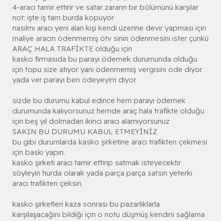
4-aracı tamir ettirir ve satar zararın bir bölümünü karşılar
not: işte iş tam burda kopuyor
nasılmı aracı yeni alan kişi kendi üzerine devir yapması için
maliye aracın ödenmemiş ötv sinin ödenmesini ister çünkü
ARAÇ HALA TRAFİKTE olduğu için
kasko firmasıda bu parayı ödemek durumunda olduğu
için topu size atıyor yani ödenmemiş vergisini öde diyor
yada ver parayı ben ödeyeyim diyor.
sizde bu durumu kabul edince hem parayı ödemek
durumunda kalıyorsunuz hemde araç hala trafikte olduğu
için beş yıl dolmadan ikinci aracı alamıyorsunuz
SAKIN BU DURUMU KABUL ETMEYİNİZ
bu gibi durumlarda kasko şirketine aracı trafikten çekmesi
için baskı yapın.
kasko şirketi aracı tamir ettirip satmak isteyecektir
söyleyin hurda olarak yada parça parça satsın yeterki
aracı trafikten çeksin.
kasko şirketleri kaza sonrası bu pazarlıklarla
karşılaşacağını bildiği için o notu düşmüş kendini sağlama