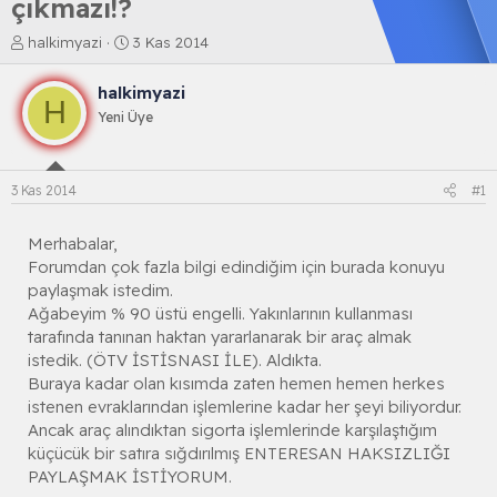
çıkmazı!?
K
B
halkimyazi
3 Kas 2014
o
a
n
ş
halkimyazi
b
l
H
Yeni Üye
u
a
y
n
u
g
b
ı
3 Kas 2014
#1
a
ç
ş
t
l
a
Merhabalar,
a
r
Forumdan çok fazla bilgi edindiğim için burada konuyu
t
i
paylaşmak istedim.
a
h
Ağabeyim % 90 üstü engelli. Yakınlarının kullanması
n
i
tarafında tanınan haktan yararlanarak bir araç almak
istedik. (ÖTV İSTİSNASI İLE). Aldıkta.
Buraya kadar olan kısımda zaten hemen hemen herkes
istenen evraklarından işlemlerine kadar her şeyi biliyordur.
Ancak araç alındıktan sigorta işlemlerinde karşılaştığım
küçücük bir satıra sığdırılmış ENTERESAN HAKSIZLIĞI
PAYLAŞMAK İSTİYORUM.