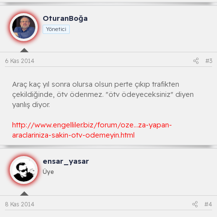
OturanBoğa
Yönetici
6 Kas 2014
#3
Araç kaç yıl sonra olursa olsun perte çıkıp trafikten
çekildiğinde, ötv ödenmez. "ötv ödeyeceksiniz" diyen
yanlış diyor.
http://www.engelliler.biz/forum/oze...za-yapan-
araclariniza-sakin-otv-odemeyin.html
ensar_yasar
Üye
8 Kas 2014
#4