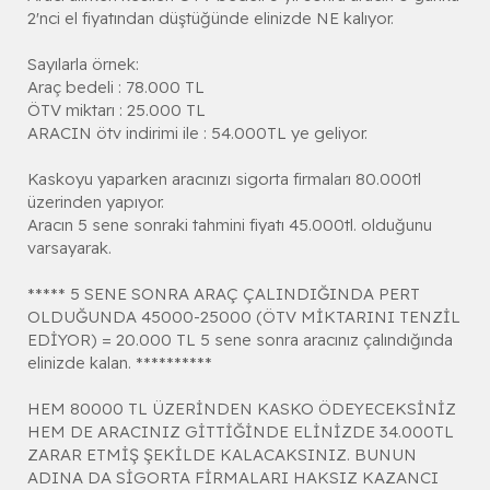
2'nci el fiyatından düştüğünde elinizde NE kalıyor.
Sayılarla örnek:
Araç bedeli : 78.000 TL
ÖTV miktarı : 25.000 TL
ARACIN ötv indirimi ile : 54.000TL ye geliyor.
Kaskoyu yaparken aracınızı sigorta firmaları 80.000tl
üzerinden yapıyor.
Aracın 5 sene sonraki tahmini fiyatı 45.000tl. olduğunu
varsayarak.
***** 5 SENE SONRA ARAÇ ÇALINDIĞINDA PERT
OLDUĞUNDA 45000-25000 (ÖTV MİKTARINI TENZİL
EDİYOR) = 20.000 TL 5 sene sonra aracınız çalındığında
elinizde kalan. **********
HEM 80000 TL ÜZERİNDEN KASKO ÖDEYECEKSİNİZ
HEM DE ARACINIZ GİTTİĞİNDE ELİNİZDE 34.000TL
ZARAR ETMİŞ ŞEKİLDE KALACAKSINIZ. BUNUN
ADINA DA SİGORTA FİRMALARI HAKSIZ KAZANCI