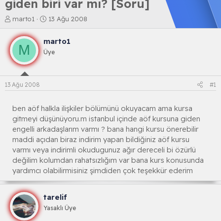
giden biri var mı? [Soru]
K
B
marto1
13 Ağu 2008
o
a
n
ş
marto1
b
l
M
Üye
u
a
y
n
u
g
b
ı
13 Ağu 2008
#1
a
ç
ş
t
l
a
ben aöf halkla ilişkiler bölümünü okuyacam ama kursa
a
r
gitmeyi düşünüyoru.m istanbul içinde aöf kursuna giden
t
i
engelli arkadaşlarım varmı ? bana hangi kursu önerebilir
a
h
maddi açıdan biraz indirim yapan bildiğiniz aöf kursu
n
i
varmı veya indirimli okudugunuz ağır dereceli bi özürlü
değilim kolumdan rahatsızlığım var bana kurs konusunda
yardımcı olabilirmisiniz şimdiden çok teşekkür ederim
tarelif
Yasaklı Üye