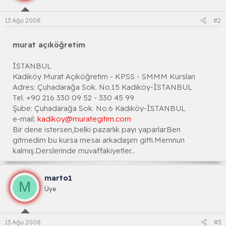
13 Ağu 2008
#2
murat açıköğretim
İSTANBUL
Kadıköy Murat Açıköğretim - KPSS - SMMM Kursları
Adres: Çuhadarağa Sok. No.15 Kadıköy-İSTANBUL
Tel. +90 216 330 09 52 - 330 45 99
Şube: Çuhadarağa Sok. No.6 Kadıköy-İSTANBUL
e-mail:
kadikoy@murategitim.com
Bir dene istersen,belki pazarlık payı yaparlar.Ben
gitmedim bu kursa mesai arkadaşım gitti.Memnun
kalmış.Derslerinde muvaffakiyetler...
marto1
M
Üye
13 Ağu 2008
#3