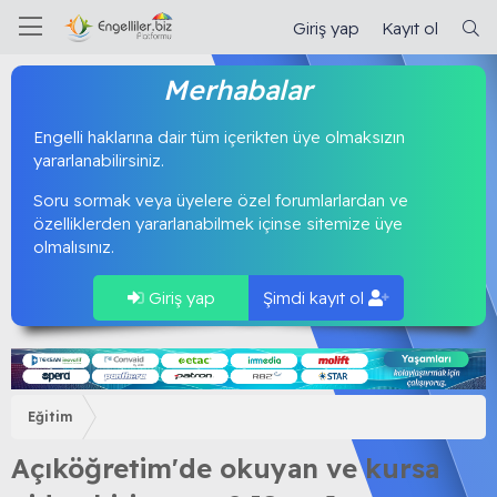
Giriş yap
Kayıt ol
Merhabalar
Engelli haklarına dair tüm içerikten üye olmaksızın
yararlanabilirsiniz.
Soru sormak veya üyelere özel forumlarlardan ve
özelliklerden yararlanabilmek içinse sitemize üye
olmalısınız.
Giriş yap
Şimdi kayıt ol
Eğitim
Açıköğretim'de okuyan ve kursa