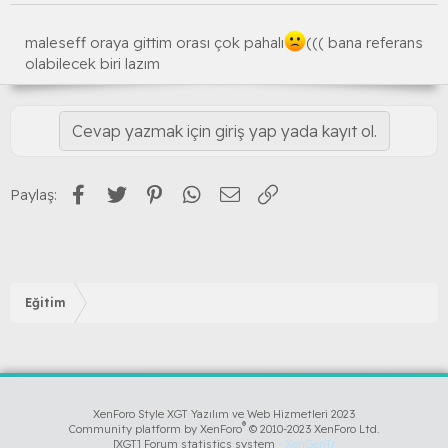
maleseff oraya gittim orası çok pahalı
((( bana referans
olabilecek biri lazım
Cevap yazmak için giriş yap yada kayıt ol.
Facebook
Twitter
Pinterest
WhatsApp
E-posta
Link
Paylaş:
Eğitim
XenForo Style XGT Yazılım ve Web Hizmetleri 2023
®
Community platform by XenForo
© 2010-2023 XenForo Ltd.
[XGT] Forum statistics system
- XenGenTr