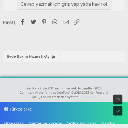
Cevap yazmak için giriş yap yada kayıt ol.
Facebook
Twitter
Pinterest
WhatsApp
E-posta
Link
Paylaş:
Evde Bakım Hizmeti/Aylığı
XenForo Style XGT Yazılım ve Web Hizmetleri 2023
®
Community platform by XenForo
© 2010-2023 XenForo Ltd.
[XGT] Forum statistics system
- XenGenTr
Üst
Türkçe (TR)
Alt
Bize ulaşın
Şartlar ve kurallar
Gizlilik politikası
Yardım