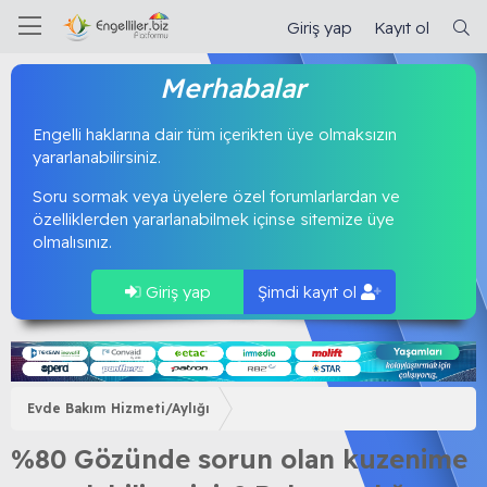
Giriş yap
Kayıt ol
Merhabalar
Engelli haklarına dair tüm içerikten üye olmaksızın
yararlanabilirsiniz.
Soru sormak veya üyelere özel forumlarlardan ve
özelliklerden yararlanabilmek içinse sitemize üye
olmalısınız.
Giriş yap
Şimdi kayıt ol
Evde Bakım Hizmeti/Aylığı
%80 Gözünde sorun olan kuzenime