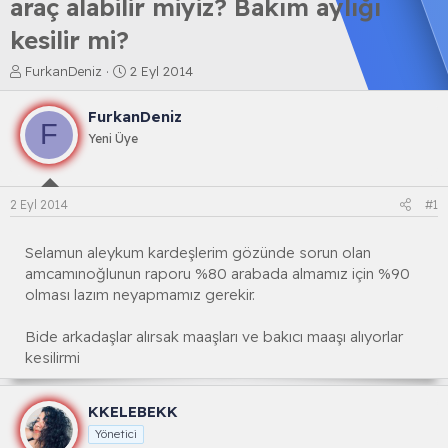
araç alabilir miyiz? Bakım aylığı
kesilir mi?
K
B
FurkanDeniz
2 Eyl 2014
o
a
n
ş
FurkanDeniz
b
l
F
Yeni Üye
u
a
y
n
u
g
b
ı
2 Eyl 2014
#1
a
ç
ş
t
l
a
Selamun aleykum kardeşlerim gözünde sorun olan
a
r
amcamınoğlunun raporu %80 arabada almamız için %90
t
i
olması lazım neyapmamız gerekir.
a
h
n
i
Bide arkadaşlar alırsak maaşları ve bakıcı maaşı alıyorlar
kesilirmi
KKELEBEKK
Yönetici