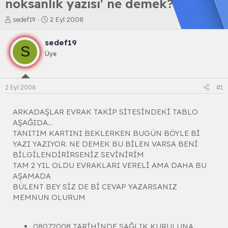
noksanlık yazısı' ne demek?
K
B
sedef19
2 Eyl 2008
o
a
n
ş
sedef19
b
l
S
Üye
u
a
y
n
u
g
b
ı
2 Eyl 2008
#1
a
ç
ş
t
l
a
ARKADAŞLAR EVRAK TAKİP SİTESİNDEKİ TABLO
a
r
AŞAĞIDA...
t
i
TANITIM KARTINI BEKLERKEN BUGÜN BÖYLE Bİ
a
h
YAZI YAZIYOR. NE DEMEK BU BİLEN VARSA BENİ
n
i
BİLGİLENDİRİRSENİZ SEVİNİRİM
TAM 2 YIL OLDU EVRAKLARI VERELİ AMA DAHA BU
AŞAMADA
BÜLENT BEY SİZ DE Bİ CEVAP YAZARSANIZ
MEMNUN OLURUM
08072008 TARİHİNDE SAĞLIK KURULUNA