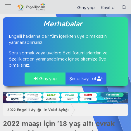
Giriş yap
Kayıt ol
Merhabalar
Engelli haklarına dair tüm içerikten üye olmaksızın
yararlanabilirsiniz.
Soru sormak veya üyelere özel forumlarlardan ve
özelliklerden yararlanabilmek içinse sitemize üye
olmalısınız.
Giriş yap
Şimdi kayıt ol
2022 Engelli Aylığı ile Vakıf Aylığı
2022 maaşı için '18 yaş altı evrak