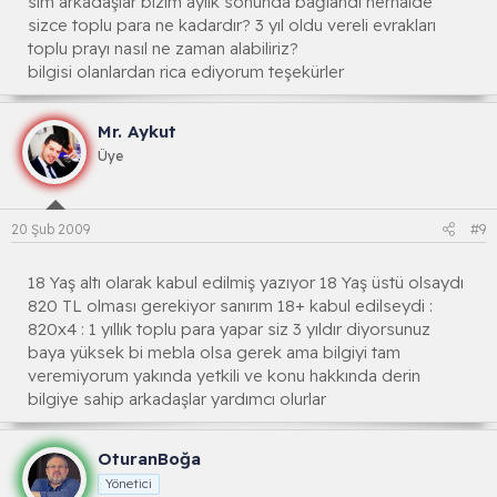
slm arkadaşlar bizim aylık sonunda bağlandı herhalde
sizce toplu para ne kadardır? 3 yıl oldu vereli evrakları
toplu prayı nasıl ne zaman alabiliriz?
bilgisi olanlardan rica ediyorum teşekürler
Mr. Aykut
Üye
20 Şub 2009
#9
18 Yaş altı olarak kabul edilmiş yazıyor 18 Yaş üstü olsaydı
820 TL olması gerekiyor sanırım 18+ kabul edilseydi :
820x4 : 1 yıllık toplu para yapar siz 3 yıldır diyorsunuz
baya yüksek bi mebla olsa gerek ama bilgiyi tam
veremiyorum yakında yetkili ve konu hakkında derin
bilgiye sahip arkadaşlar yardımcı olurlar
OturanBoğa
Yönetici