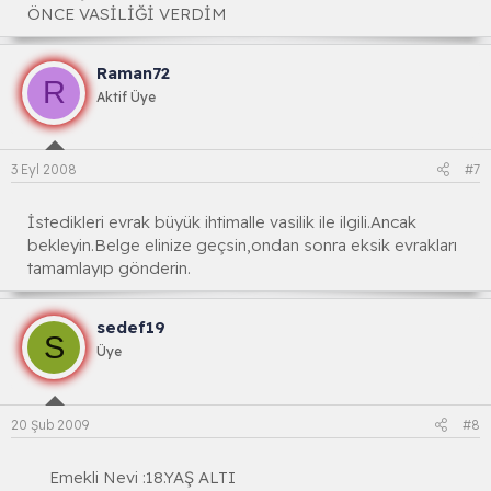
ÖNCE VASİLİĞİ VERDİM
Raman72
R
Aktif Üye
3 Eyl 2008
#7
İstedikleri evrak büyük ihtimalle vasilik ile ilgili.Ancak
bekleyin.Belge elinize geçsin,ondan sonra eksik evrakları
tamamlayıp gönderin.
sedef19
S
Üye
20 Şub 2009
#8
Emekli Nevi :18.YAŞ ALTI