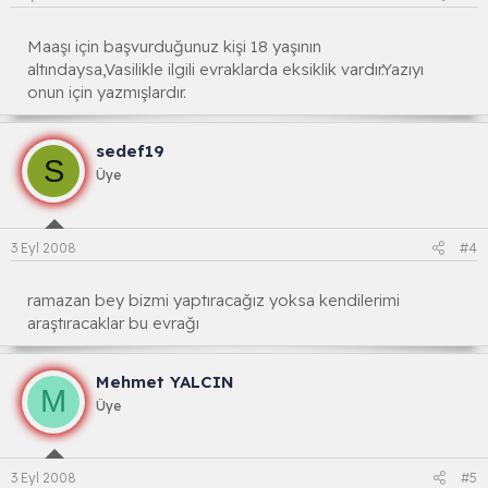
Maaşı için başvurduğunuz kişi 18 yaşının
altındaysa,Vasilikle ilgili evraklarda eksiklik vardır.Yazıyı
onun için yazmışlardır.
sedef19
S
Üye
3 Eyl 2008
#4
ramazan bey bizmi yaptıracağız yoksa kendilerimi
araştıracaklar bu evrağı
Mehmet YALCIN
M
Üye
3 Eyl 2008
#5