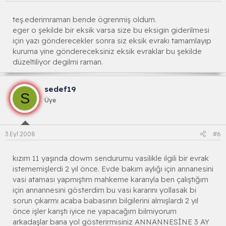
teş.ederimraman bende ögrenmiş oldum.
eger o şekilde bir eksik varsa size bu eksigin giderilmesi
için yazı gönderecekler sonra siz eksik evrakı tamamlayıp
kuruma yine göndereceksiniz eksik evraklar bu şekilde
düzeltiliyor degilmi raman.
sedef19
S
Üye
3 Eyl 2008
#6
kızım 11 yaşında dowm sendurumu vasilikle ilgili bir evrak
istememişlerdi 2 yıl önce. Evde bakım aylığı için annanesini
vasi ataması yapmıştım mahkeme kararıyla ben çalıştığım
için annannesini gösterdim bu vasi kararını yollasak bi
sorun çıkarmı acaba babasının bilgilerini almışlardı 2 yıl
önce işler karıştı iyice ne yapacağım bilmiyorum
arkadaşlar bana yol gösterirmisiniz ANNANNESİNE 3 AY