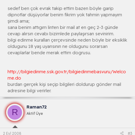
sedef ben çok evrak takip ettim bazen böyle garip
dipnotlar düşüyorlar benim fikrim yok tahmin yapmayım
şimdi ama;
sana benim attıgım linten bir mail at en geç 2-3 günde
cevap alırsın cevabı bizimlede paylaşırsan sevinirim.
bilgi edinme kuralları çerçevsinde neden böyle bir eksiklik
oldugunu 18 yaş uyarısının ne oldugunu sorarsan
cevaplarlar bende merak ettim dogrusu.
http://bilgiedinme.ssk.gov.tr/bilgiedinmebasvuru/Welco
me.do
burdan gerçek kişi seçip bilgileri doldurup gönder mail
adresine bilgi verirler.
Raman72
R
Aktif Üye
2 Eyl 2008
#3