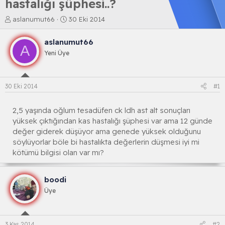
hastalığı şüphesi..?
K
B
aslanumut66
30 Eki 2014
o
a
n
ş
aslanumut66
b
l
A
Yeni Üye
u
a
y
n
u
g
b
ı
30 Eki 2014
#1
a
ç
ş
t
l
a
2,5 yaşında oğlum tesadüfen ck ldh ast alt sonuçları
a
r
yüksek çıktığından kas hastalığı şüphesi var ama 12 günde
t
i
değer giderek düşüyor ama genede yüksek olduğunu
a
h
söylüyorlar böle bi hastalıkta değerlerin düşmesi iyi mi
n
i
kötümü bilgisi olan var mı?
boodi
Üye
3 Kas 2014
#2