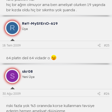
hiç bir ağrın olmuyor ama ben ameliyat olurken 19 yaşında
bir kızda oldu hiç bir sıkıntısı yok şuanda .
ReY-MyStErıO-619
R
Üye
18 Tem 2009
#25
64 platin deil 64 vidadır o
skr08
S
Yeni Üye
30 Ağu 2009
#26
riski fazla yok %3 oranında korse kullanmanı tavsiye
ederim hemen ameliyat düüşünme