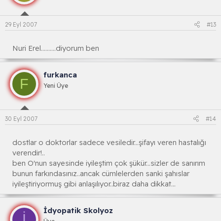
29 Eyl 2007
#13
Nuri Erel..........diyorum ben
furkanca
F
Yeni Üye
30 Eyl 2007
#14
dostlar o doktorlar sadece vesiledir...şifayı veren hastalığı
verendir!..
ben O'nun sayesinde iyileştim çok şükür...sizler de sanırım
bunun farkındasınız..ancak cümlelerden sanki şahıslar
iyileştiriyormuş gibi anlaşılıyor..biraz daha dikkat...
İdyopatik Skolyoz
İ