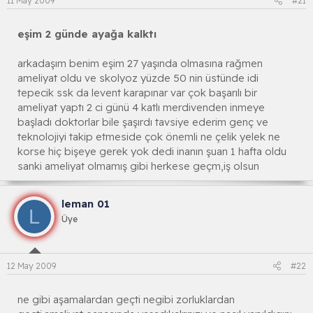
11 May 2009
#21
eşim 2 günde ayağa kalktı
arkadaşım benim eşim 27 yaşında olmasına rağmen
ameliyat oldu ve skolyoz yüzde 50 nin üstünde idi
tepecik ssk da levent karapınar var çok başarılı bir
ameliyat yaptı 2 ci günü 4 katlı merdivenden inmeye
başladı doktorlar bile şaşırdı tavsiye ederim genç ve
teknolojiyi takip etmeside çok önemli ne çelik yelek ne
korse hiç bişeye gerek yok dedi inanın şuan 1 hafta oldu
sanki ameliyat olmamış gibi herkese geçm,iş olsun
leman 01
L
Üye
12 May 2009
#22
ne gibi aşamalardan geçti negibi zorluklardan