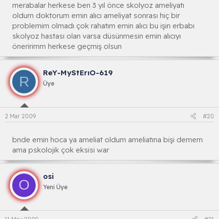
merabalar herkese ben 3 yıl önce skolyoz ameliyatı
oldum doktorum emin alıcı ameliyat sonrası hiç bir
problemim olmadı çok rahatım emin alıcı bu işin erbabı
skolyoz hastası olan varsa düsünmesin emin alıcıyı
öneririmm herkese geçmiş olsun
ReY-MyStErıO-619
R
Üye
2 Mar 2009
#20
bnde emin hoca ya ameliat oldum ameliatına bişi demem
ama pskolojik çok eksisi war
osi
O
Yeni Üye