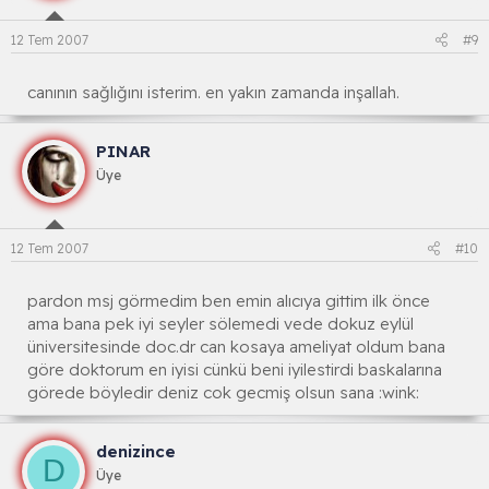
12 Tem 2007
#9
canının sağlığını isterim. en yakın zamanda inşallah.
PINAR
Üye
12 Tem 2007
#10
pardon msj görmedim ben emin alıcıya gittim ilk önce
ama bana pek iyi seyler sölemedi vede dokuz eylül
üniversitesinde doc.dr can kosaya ameliyat oldum bana
göre doktorum en iyisi cünkü beni iyilestirdi baskalarına
görede böyledir deniz cok gecmiş olsun sana :wink:
denizince
D
Üye