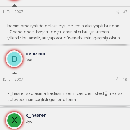
11 Tem 2007
#7
benim ameliyatıda dokuz eylülde emin alıcı yaptı.bundan
17 sene önce. başarılı geçti. emin alıcı bu işin uzmanı
yıllardır bu ameliyatı yapıyor. güvenebilirsin. geçmiş olsun.
denizince
D
Üye
11 Tem 2007
#8
x_hasret saolasın arkadasım senin benden istediğin varsa
söleyebilirsin sağlıklı günler dilerim
x_hasret
X
Üye