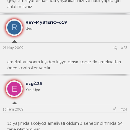
geçti.amaliyat esnasında yaşadıkalrınızı ve nasıl yapıldıgını
anlatırmısınız
ReY-MyStErıO-619
R
Üye
21 May 2009
#23
ameliattan sonra kişiden kişye deişir korse fln ameliaattan
önce kontroller yapılır
ezgi123
E
Yeni Üye
13 Tem 2009
#24
13 yaşımda skolyoz ameliyatı oldum 3 senedir dırtımda 64
tane platinim var.