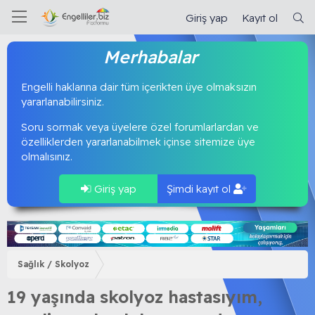
Giriş yap
Kayıt ol
Merhabalar
Engelli haklarına dair tüm içerikten üye olmaksızın
yararlanabilirsiniz.
Soru sormak veya üyelere özel forumlarlardan ve
özelliklerden yararlanabilmek içinse sitemize üye
olmalısınız.
Giriş yap
Şimdi kayıt ol
Sağlık / Skolyoz
19 yaşında skolyoz hastasıyım,