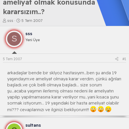
ameliyat olmak konusunda
kararsızım..?
K
B
sss
5 Tem 2007
o
a
n
ş
sss
b
l
S
Yeni Üye
u
a
y
n
u
g
b
ı
5 Tem 2007
#1
a
ç
ş
t
l
a
arkadaşlar bende bir sklyoz hastasıyım...ben şu anda 19
a
r
yaşıındaym.ve ameliyat olmaya karar verdim. çünkü ağrıları
t
i
başladı..ve çok belli olmaya başladı... size sorum
a
h
şu...acaba yaşımın ilerlemiş olması nedeni ile ameliyatın
n
i
yapılıp yapılmamasına karar veriliyor mu...yani kısaca şunu
sormak istiyorum... 19 yaşındaki bir hasta ameliyat olabilir
mi??? cevaplarınızı ve ilginizi bekliyorum!!!
sultans