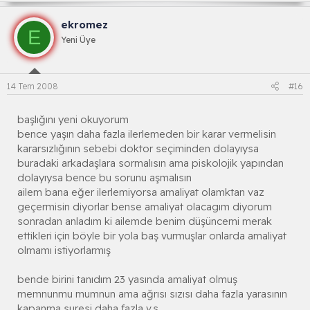
ekromez
E
Yeni Üye
14 Tem 2008
#16
başlığını yeni okuyorum
bence yaşın daha fazla ilerlemeden bir karar vermelisin
kararsızlığının sebebi doktor seçiminden dolayıysa
buradaki arkadaşlara sormalısın ama piskolojik yapından
dolayıysa bence bu sorunu aşmalısın
ailem bana eğer ilerlemiyorsa amaliyat olamktan vaz
geçermisin diyorlar bense amaliyat olacagım diyorum
sonradan anladım ki ailemde benim düşüncemi merak
ettikleri için böyle bir yola baş vurmuşlar onlarda amaliyat
olmamı istiyorlarmış
bende birini tanıdım 23 yasında amaliyat olmuş
memnunmu mumnun ama ağrısı sızısı daha fazla yarasının
kapanma suresi daha fazla v.s....