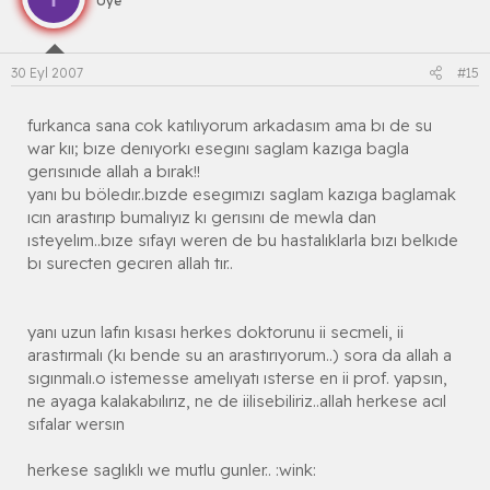
Üye
30 Eyl 2007
#15
furkanca sana cok katılıyorum arkadasım ama bı de su
war kıı; bıze denıyorkı esegını saglam kazıga bagla
gerısınıde allah a bırak!!
yanı bu böledır..bızde esegımızı saglam kazıga baglamak
ıcın arastırıp bumalıyız kı gerısını de mewla dan
ısteyelım..bıze sıfayı weren de bu hastalıklarla bızı belkıde
bı surecten gecıren allah tır..
yanı uzun lafın kısası herkes doktorunu ii secmeli, ii
arastırmalı (kı bende su an arastırıyorum..) sora da allah a
sıgınmalı.o istemesse amelıyatı ısterse en ii prof. yapsın,
ne ayaga kalakabılırız, ne de iilisebiliriz..allah herkese acıl
sıfalar wersın
herkese saglıklı we mutlu gunler.. :wink: