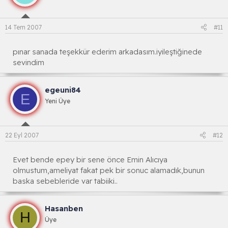
14 Tem 2007
#11
pınar sanada teşekkür ederim arkadasım.iyileştiğinede
sevindim
egeuni84
E
Yeni Üye
22 Eyl 2007
#12
Evet bende epey bir sene önce Emin Alıcıya
olmustum,ameliyat fakat pek bir sonuc alamadık,bunun
baska sebebleride var tabiiki..
Hasanben
H
Üye