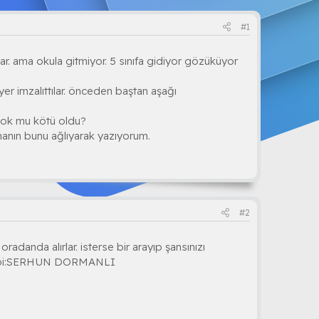
#1
ar. ama okula gitmiyor. 5 sınıfa gidiyor gözüküyor
er imzalıttılar. önceden baştan aşağı
çok mu kötü oldu?
inanın bunu ağlıyarak yazıyorum.
#2
radanda alırlar. isterse bir arayıp şansınızı
ibi:SERHUN DORMANLI