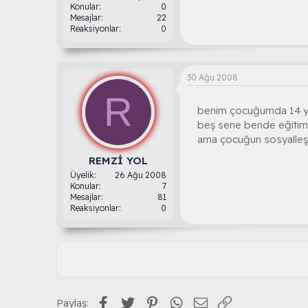
Konular
0
Mesajlar
22
Reaksiyonlar
0
30 Ağu 2008
R
benim çocuğumda 14 yaşı
beş sene bende eğitime
ama çocuğun sosyalleşm
REMZİ YOL
Üyelik
26 Ağu 2008
Konular
7
Mesajlar
81
Reaksiyonlar
0
Facebook
Twitter
Pinterest
WhatsApp
E-posta
Link
Paylaş: