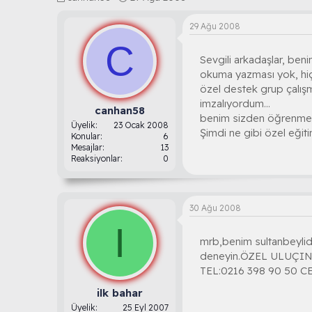
o
a
n
ş
29 Ağu 2008
b
l
C
u
a
Sevgili arkadaşlar, beni
y
n
u
g
okuma yazması yok, hiç
b
ı
özel destek grup çalışm
a
ç
imzalıyordum...
ş
t
canhan58
benim sizden öğrenmek
l
a
Üyelik
23 Ocak 2008
Şimdi ne gibi özel eğit
a
r
Konular
6
t
i
Mesajlar
13
Reaksiyonlar
0
a
h
n
i
30 Ağu 2008
I
mrb,benim sultanbeylide 
deneyin.ÖZEL ULUÇI
TEL:0216 398 90 50 CE
ilk bahar
Üyelik
25 Eyl 2007