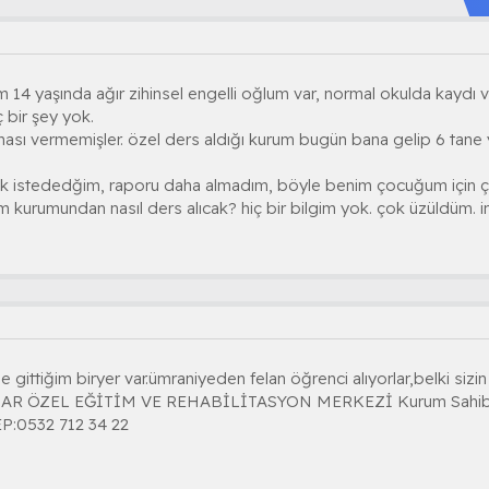
m 14 yaşında ağır zihinsel engelli oğlum var, normal okulda kaydı v
 bir şey yok.
ası vermemişler. özel ders aldığı kurum bugün bana gelip 6 tane y
 istededğim, raporu daha almadım, böyle benim çocuğum için 
im kurumundan nasıl ders alıcak? hiç bir bilgim yok. çok üzüldüm. 
gittiğim biryer var.ümraniyeden felan öğrenci alıyorlar,belki sizin o
NAR ÖZEL EĞİTİM VE REHABİLİTASYON MERKEZİ Kurum Sah
P:0532 712 34 22