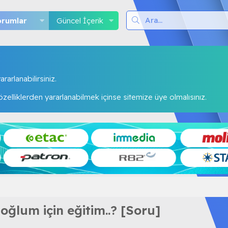
orumlar
Güncel İçerik
rarlanabilirsiniz.
elliklerden yararlanabilmek içinse sitemize üye olmalısınız.
 oğlum için eğitim..? [Soru]